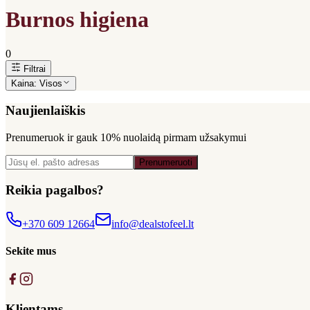
Burnos higiena
0
Filtrai
Kaina:
Visos
Naujienlaiškis
Prenumeruok ir gauk
10% nuolaidą
pirmam užsakymui
Prenumeruoti
Reikia pagalbos?
+370 609 12664
info@dealstofeel.lt
Sekite mus
Klientams