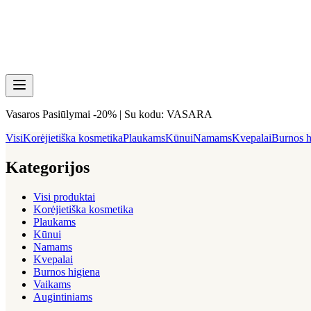
Vasaros Pasiūlymai -20% | Su kodu: VASARA
Visi
Korėjietiška kosmetika
Plaukams
Kūnui
Namams
Kvepalai
Burnos h
Kategorijos
Visi produktai
Korėjietiška kosmetika
Plaukams
Kūnui
Namams
Kvepalai
Burnos higiena
Vaikams
Augintiniams