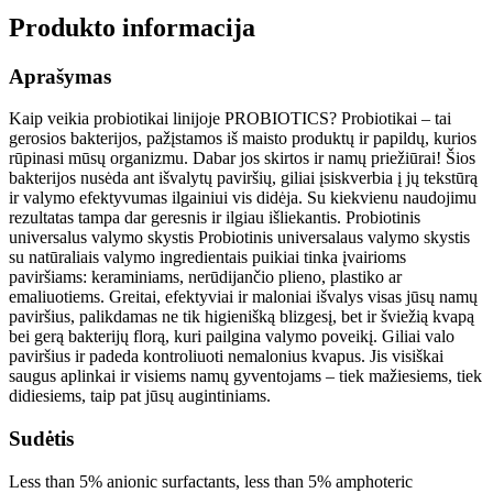
Produkto informacija
Aprašymas
Kaip veikia probiotikai linijoje PROBIOTICS? Probiotikai – tai
gerosios bakterijos, pažįstamos iš maisto produktų ir papildų, kurios
rūpinasi mūsų organizmu. Dabar jos skirtos ir namų priežiūrai! Šios
bakterijos nusėda ant išvalytų paviršių, giliai įsiskverbia į jų tekstūrą
ir valymo efektyvumas ilgainiui vis didėja. Su kiekvienu naudojimu
rezultatas tampa dar geresnis ir ilgiau išliekantis. Probiotinis
universalus valymo skystis Probiotinis universalaus valymo skystis
su natūraliais valymo ingredientais puikiai tinka įvairioms
paviršiams: keraminiams, nerūdijančio plieno, plastiko ar
emaliuotiems. Greitai, efektyviai ir maloniai išvalys visas jūsų namų
paviršius, palikdamas ne tik higienišką blizgesį, bet ir šviežią kvapą
bei gerą bakterijų florą, kuri pailgina valymo poveikį. Giliai valo
paviršius ir padeda kontroliuoti nemalonius kvapus. Jis visiškai
saugus aplinkai ir visiems namų gyventojams – tiek mažiesiems, tiek
didiesiems, taip pat jūsų augintiniams.
Sudėtis
Less than 5% anionic surfactants, less than 5% amphoteric