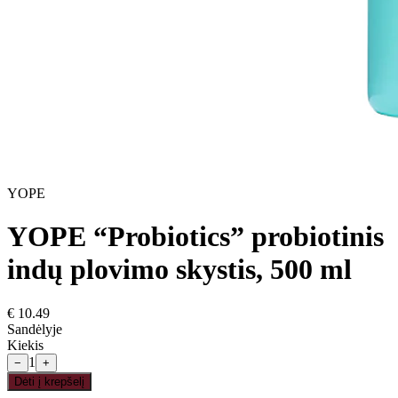
YOPE
YOPE “Probiotics” probiotinis
indų plovimo skystis, 500 ml
€
10.49
Sandėlyje
Kiekis
1
−
+
Dėti į krepšelį