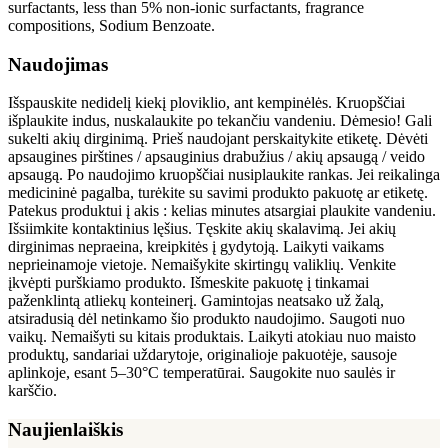
surfactants, less than 5% non-ionic surfactants, fragrance
compositions, Sodium Benzoate.
Naudojimas
Išspauskite nedidelį kiekį ploviklio, ant kempinėlės. Kruopščiai
išplaukite indus, nuskalaukite po tekančiu vandeniu. Dėmesio! Gali
sukelti akių dirginimą. Prieš naudojant perskaitykite etiketę. Dėvėti
apsaugines pirštines / apsauginius drabužius / akių apsaugą / veido
apsaugą. Po naudojimo kruopščiai nusiplaukite rankas. Jei reikalinga
medicininė pagalba, turėkite su savimi produkto pakuotę ar etiketę.
Patekus produktui į akis : kelias minutes atsargiai plaukite vandeniu.
Išsiimkite kontaktinius lęšius. Tęskite akių skalavimą. Jei akių
dirginimas nepraeina, kreipkitės į gydytoją. Laikyti vaikams
neprieinamoje vietoje. Nemaišykite skirtingų valiklių. Venkite
įkvėpti purškiamo produkto. Išmeskite pakuotę į tinkamai
paženklintą atliekų konteinerį. Gamintojas neatsako už žalą,
atsiradusią dėl netinkamo šio produkto naudojimo. Saugoti nuo
vaikų. Nemaišyti su kitais produktais. Laikyti atokiau nuo maisto
produktų, sandariai uždarytoje, originalioje pakuotėje, sausoje
aplinkoje, esant 5–30°C temperatūrai. Saugokite nuo saulės ir
karščio.
Naujienlaiškis