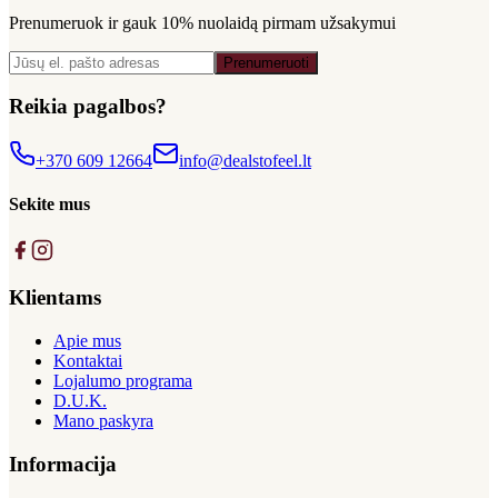
Prenumeruok ir gauk
10% nuolaidą
pirmam užsakymui
Prenumeruoti
Reikia pagalbos?
+370 609 12664
info@dealstofeel.lt
Sekite mus
Klientams
Apie mus
Kontaktai
Lojalumo programa
D.U.K.
Mano paskyra
Informacija