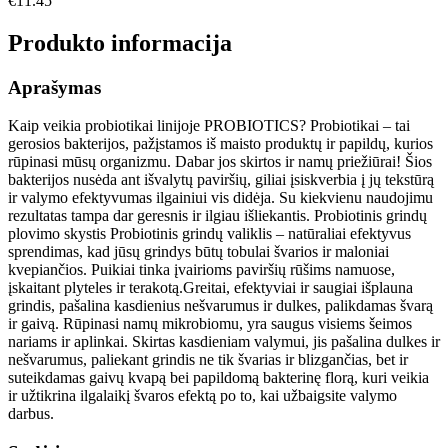
€
11.45
Produkto informacija
Aprašymas
Kaip veikia probiotikai linijoje PROBIOTICS? Probiotikai – tai
gerosios bakterijos, pažįstamos iš maisto produktų ir papildų, kurios
rūpinasi mūsų organizmu. Dabar jos skirtos ir namų priežiūrai! Šios
bakterijos nusėda ant išvalytų paviršių, giliai įsiskverbia į jų tekstūrą
ir valymo efektyvumas ilgainiui vis didėja. Su kiekvienu naudojimu
rezultatas tampa dar geresnis ir ilgiau išliekantis. Probiotinis grindų
plovimo skystis Probiotinis grindų valiklis – natūraliai efektyvus
sprendimas, kad jūsų grindys būtų tobulai švarios ir maloniai
kvepiančios. Puikiai tinka įvairioms paviršių rūšims namuose,
įskaitant plyteles ir terakotą.Greitai, efektyviai ir saugiai išplauna
grindis, pašalina kasdienius nešvarumus ir dulkes, palikdamas švarą
ir gaivą. Rūpinasi namų mikrobiomu, yra saugus visiems šeimos
nariams ir aplinkai. Skirtas kasdieniam valymui, jis pašalina dulkes ir
nešvarumus, paliekant grindis ne tik švarias ir blizgančias, bet ir
suteikdamas gaivų kvapą bei papildomą bakterinę florą, kuri veikia
ir užtikrina ilgalaikį švaros efektą po to, kai užbaigsite valymo
darbus.