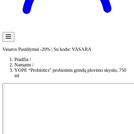
Vasaros Pasiūlymai -20% | Su kodu: VASARA
Pradžia
/
Namams
/
YOPE “Probiotics” probiotinis grindų plovimo skystis, 750
ml