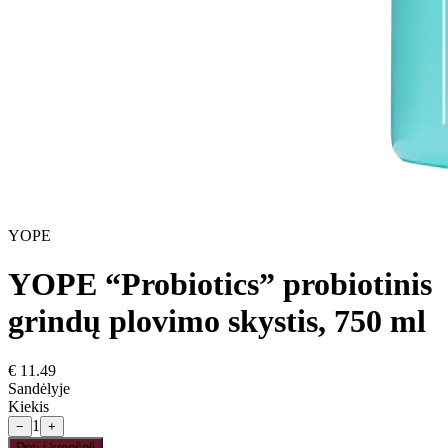
YOPE
YOPE “Probiotics” probiotinis
grindų plovimo skystis, 750 ml
€
11.49
Sandėlyje
Kiekis
1
−
+
Dėti į krepšelį