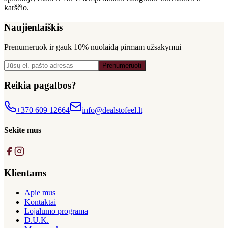
karščio.
Naujienlaiškis
Prenumeruok ir gauk
10% nuolaidą
pirmam užsakymui
Prenumeruoti
Reikia pagalbos?
+370 609 12664
info@dealstofeel.lt
Sekite mus
Klientams
Apie mus
Kontaktai
Lojalumo programa
D.U.K.