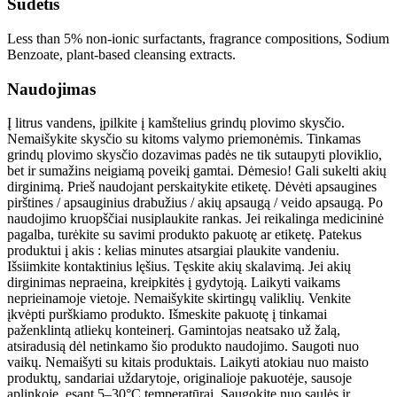
Sudėtis
Less than 5% non-ionic surfactants, fragrance compositions, Sodium
Benzoate, plant-based cleansing extracts.
Naudojimas
Į litrus vandens, įpilkite į kamštelius grindų plovimo skysčio.
Nemaišykite skysčio su kitoms valymo priemonėmis. Tinkamas
grindų plovimo skysčio dozavimas padės ne tik sutaupyti ploviklio,
bet ir sumažins neigiamą poveikį gamtai. Dėmesio! Gali sukelti akių
dirginimą. Prieš naudojant perskaitykite etiketę. Dėvėti apsaugines
pirštines / apsauginius drabužius / akių apsaugą / veido apsaugą. Po
naudojimo kruopščiai nusiplaukite rankas. Jei reikalinga medicininė
pagalba, turėkite su savimi produkto pakuotę ar etiketę. Patekus
produktui į akis : kelias minutes atsargiai plaukite vandeniu.
Išsiimkite kontaktinius lęšius. Tęskite akių skalavimą. Jei akių
dirginimas nepraeina, kreipkitės į gydytoją. Laikyti vaikams
neprieinamoje vietoje. Nemaišykite skirtingų valiklių. Venkite
įkvėpti purškiamo produkto. Išmeskite pakuotę į tinkamai
paženklintą atliekų konteinerį. Gamintojas neatsako už žalą,
atsiradusią dėl netinkamo šio produkto naudojimo. Saugoti nuo
vaikų. Nemaišyti su kitais produktais. Laikyti atokiau nuo maisto
produktų, sandariai uždarytoje, originalioje pakuotėje, sausoje
aplinkoje, esant 5–30°C temperatūrai. Saugokite nuo saulės ir