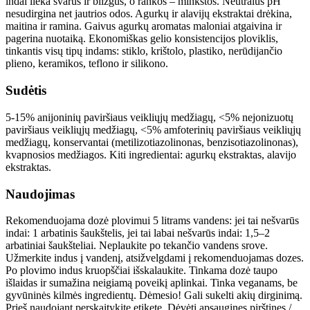
indai lieka švarūs ir blizgūs, o rankos – minkštos. Neutralus pH
nesudirgina net jautrios odos. Agurkų ir alavijų ekstraktai drėkina,
maitina ir ramina. Gaivus agurkų aromatas maloniai atgaivina ir
pagerina nuotaiką. Ekonomiškas gelio konsistencijos ploviklis,
tinkantis visų tipų indams: stiklo, krištolo, plastiko, nerūdijančio
plieno, keramikos, teflono ir silikono.
Sudėtis
5-15% anijoninių paviršiaus veikliųjų medžiagų, <5% nejonizuotų
paviršiaus veikliųjų medžiagų, <5% amfoterinių paviršiaus veikliųjų
medžiagų, konservantai (metilizotiazolinonas, benzisotiazolinonas),
kvapnosios medžiagos. Kiti ingredientai: agurkų ekstraktas, alavijo
ekstraktas.
Naudojimas
Rekomenduojama dozė plovimui 5 litrams vandens: jei tai nešvarūs
indai: 1 arbatinis šaukštelis, jei tai labai nešvarūs indai: 1,5–2
arbatiniai šaukšteliai. Neplaukite po tekančio vandens srove.
Užmerkite indus į vandenį, atsižvelgdami į rekomenduojamas dozes.
Po plovimo indus kruopščiai išskalaukite. Tinkama dozė taupo
išlaidas ir sumažina neigiamą poveikį aplinkai. Tinka veganams, be
gyvūninės kilmės ingredientų. Dėmesio! Gali sukelti akių dirginimą.
Prieš naudojant perskaitykite etiketę. Dėvėti apsaugines pirštines /