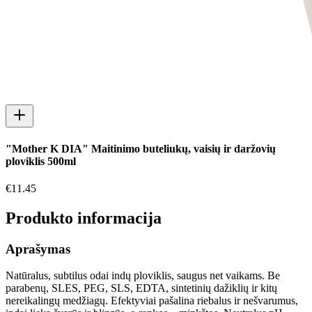
"Mother K DIA" Maitinimo buteliukų, vaisių ir daržovių
ploviklis 500ml
€
11.45
Produkto informacija
Aprašymas
Natūralus, subtilus odai indų ploviklis, saugus net vaikams. Be
parabenų, SLES, PEG, SLS, EDTA, sintetinių dažiklių ir kitų
nereikalingų medžiagų. Efektyviai pašalina riebalus ir nešvarumus,