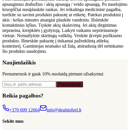
apsauginius drabužius / akių apsaugą / veido apsaugą. Po naudojimo
kruopščiai nusiplaukite rankas. Jei reikalinga medicininė pagalba,
turėkite su savimi produkto pakuotę ar etiketę. Patekus produktui į
akis : kelias minutes atsargiai plaukite vandeniu. Išsiimkite
kontaktinius lęšius. Tęskite akių skalavimą. Jei akių dirginimas
nepraeina, kreipkitės į gydytoją. Laikyti vaikams neprieinamoje
vietoje. Nemaišykite skirtingų valiklių. Venkite įkvėpti purškiamo
produkto. Išmeskite pakuotę į tinkamai paženklintą atliekų
konteinerį. Gamintojas neatsako už žalą, atsiradusią dėl netinkamo
šio produkto naudojimo.
Naujienlaiškis
Prenumeruok ir gauk
10% nuolaidą
pirmam užsakymui
Prenumeruoti
Reikia pagalbos?
+370 609 12664
info@dealstofeel.lt
Sekite mus