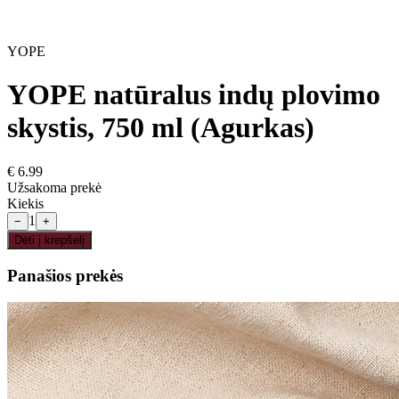
YOPE
YOPE natūralus indų plovimo
skystis, 750 ml (Agurkas)
€
6.99
Užsakoma prekė
Kiekis
1
−
+
Dėti į krepšelį
Panašios prekės