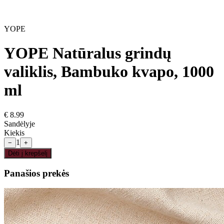
YOPE
YOPE Natūralus grindų
valiklis, Bambuko kvapo, 1000
ml
€
8.99
Sandėlyje
Kiekis
1
−
+
Dėti į krepšelį
Panašios prekės