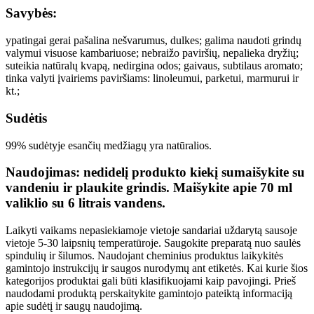
Savybės:
ypatingai gerai pašalina nešvarumus, dulkes; galima naudoti grindų
valymui visuose kambariuose; nebraižo paviršių, nepalieka dryžių;
suteikia natūralų kvapą, nedirgina odos; gaivaus, subtilaus aromato;
tinka valyti įvairiems paviršiams: linoleumui, parketui, marmurui ir
kt.;
Sudėtis
99% sudėtyje esančių medžiagų yra natūralios.
Naudojimas: nedidelį produkto kiekį sumaišykite su
vandeniu ir plaukite grindis. Maišykite apie 70 ml
valiklio su 6 litrais vandens.
Laikyti vaikams nepasiekiamoje vietoje sandariai uždarytą sausoje
vietoje 5-30 laipsnių temperatūroje. Saugokite preparatą nuo saulės
spindulių ir šilumos. Naudojant cheminius produktus laikykitės
gamintojo instrukcijų ir saugos nurodymų ant etiketės. Kai kurie šios
kategorijos produktai gali būti klasifikuojami kaip pavojingi. Prieš
naudodami produktą perskaitykite gamintojo pateiktą informaciją
apie sudėtį ir saugų naudojimą.