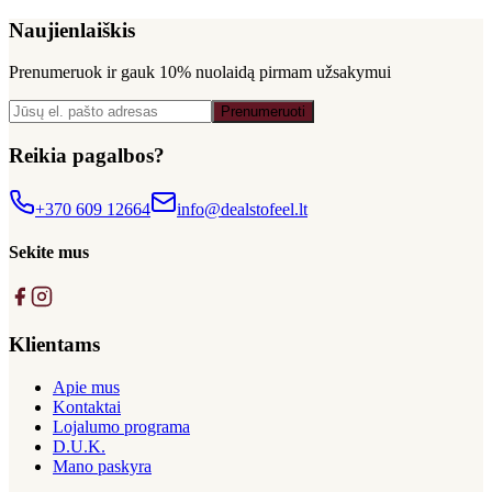
Naujienlaiškis
Prenumeruok ir gauk
10% nuolaidą
pirmam užsakymui
Prenumeruoti
Reikia pagalbos?
+370 609 12664
info@dealstofeel.lt
Sekite mus
Klientams
Apie mus
Kontaktai
Lojalumo programa
D.U.K.
Mano paskyra