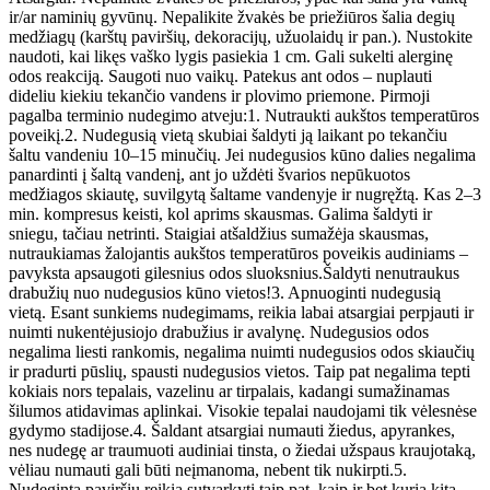
ir/ar naminių gyvūnų. Nepalikite žvakės be priežiūros šalia degių
medžiagų (karštų paviršių, dekoracijų, užuolaidų ir pan.). Nustokite
naudoti, kai likęs vaško lygis pasiekia 1 cm. Gali sukelti alerginę
odos reakciją. Saugoti nuo vaikų. Patekus ant odos – nuplauti
dideliu kiekiu tekančio vandens ir plovimo priemone. Pirmoji
pagalba terminio nudegimo atveju:1. Nutraukti aukštos temperatūros
poveikį.2. Nudegusią vietą skubiai šaldyti ją laikant po tekančiu
šaltu vandeniu 10–15 minučių. Jei nudegusios kūno dalies negalima
panardinti į šaltą vandenį, ant jo uždėti švarios nepūkuotos
medžiagos skiautę, suvilgytą šaltame vandenyje ir nugręžtą. Kas 2–3
min. kompresus keisti, kol aprims skausmas. Galima šaldyti ir
sniegu, tačiau netrinti. Staigiai atšaldžius sumažėja skausmas,
nutraukiamas žalojantis aukštos temperatūros poveikis audiniams –
pavyksta apsaugoti gilesnius odos sluoksnius.Šaldyti nenutraukus
drabužių nuo nudegusios kūno vietos!3. Apnuoginti nudegusią
vietą. Esant sunkiems nudegimams, reikia labai atsargiai perpjauti ir
nuimti nukentėjusiojo drabužius ir avalynę. Nudegusios odos
negalima liesti rankomis, negalima nuimti nudegusios odos skiaučių
ir pradurti pūslių, spausti nudegusios vietos. Taip pat negalima tepti
kokiais nors tepalais, vazelinu ar tirpalais, kadangi sumažinamas
šilumos atidavimas aplinkai. Visokie tepalai naudojami tik vėlesnėse
gydymo stadijose.4. Šaldant atsargiai numauti žiedus, apyrankes,
nes nudegę ar traumuoti audiniai tinsta, o žiedai užspaus kraujotaką,
vėliau numauti gali būti neįmanoma, nebent tik nukirpti.5.
Nudegintą paviršių reikia sutvarkyti taip pat, kaip ir bet kurią kitą