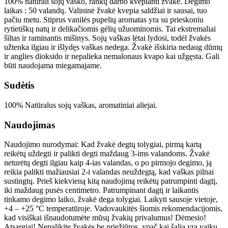
100% natūrali sojų vaško, rankų darbo kvepianti žvakė. Degimo
laikas : 50 valandų. Valininė žvakė kvepia saldžiai ir sausai, tuo
pačiu metu. Stiprus vanilės pupelių aromatas yra su prieskoniu
rytietiškų natų ir delikačiomis gėlių užuominomis. Tai ekstremaliai
šiltas ir raminantis mišinys. Sojų vaškas lėtai lydosi, todėl žvakės
užtenka ilgiau ir išlydęs vaškas nedega. Žvakė išskiria nedaug dūmų
ir anglies dioksido ir nepalieka nemalonaus kvapo kai užgęsta. Gali
būti naudojama miegamajame.
Sudėtis
100% Natūralus sojų vaškas, aromatiniai aliejai.
Naudojimas
Naudojimo nurodymai: Kad žvakė degtų tolygiai, pirmą kartą
reikėtų uždegti ir palikti degti maždaug 3-ims valandoms. Žvakė
neturėtų degti ilgiau kaip 4-ias valandas, o po pirmojo degimo, ją
reikia palikti mažiausiai 2-i valandas neuždegtą, kad vaškas pilnai
sustingtų. Prieš kiekvieną kitą naudojimą reikėtų patrumpinti dagtį,
iki maždaug pusės centimetro. Patrumpinant dagtį ir laikantis
tinkamo degimo laiko, žvakė dega tolygiai. Laikyti sausoje vietoje,
+4 – +25 °C temperatūroje. Vadovaukitės šiomis rekomendacijomis,
kad visiškai išnaudotumėte mūsų žvakių privalumus! Dėmesio!
Atsargiai! Nepalikite žvakės be priežiūros, ypač kai šalia yra vaikų