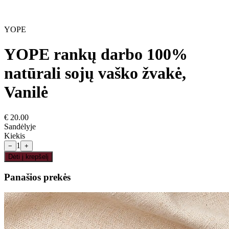
YOPE
YOPE rankų darbo 100%
natūrali sojų vaško žvakė,
Vanilė
€
20.00
Sandėlyje
Kiekis
1
−
+
Dėti į krepšelį
Panašios prekės