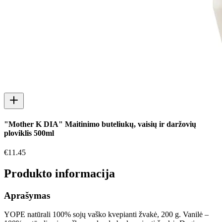
"Mother K DIA" Maitinimo buteliukų, vaisių ir daržovių
ploviklis 500ml
€
11.45
Produkto informacija
Aprašymas
YOPE natūrali 100% sojų vaško kvepianti žvakė, 200 g. Vanilė –