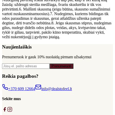
žaizdą: uždengti sterilia medžiaga, švariu skudurėliu ir tik vos
pritvirtinti.6. Malšinti skausmą (jeigu būtina, skausmo sumažinimui
vartoti nuskausminamuosius).7. Nudegimus, kuriems būdingas tik
odos paraudimas ir skausmas, gerai atšaldžius užtenka patepti
degtine, dėti tvarsčio nebūtina.8. Jeigu skausmas stiprus, nudegimas
gilus, nudegė didelis odos plotas, veidas, akys, kvėpavimo takai,
ryklė ir giliau, tarpvietė, pakilo kūno temperatūra, skubiai vykti,
vežti nukentėjusįjį į gydymo įstaigą.
Naujienlaiškis
Prenumeruok ir gauk
10% nuolaidą
pirmam užsakymui
Prenumeruoti
Reikia pagalbos?
+370 609 12664
info@dealstofeel.lt
Sekite mus