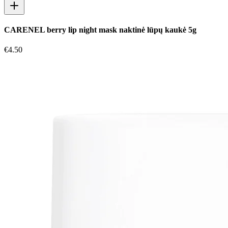
CARENEL berry lip night mask naktinė lūpų kaukė 5g
€
4.50