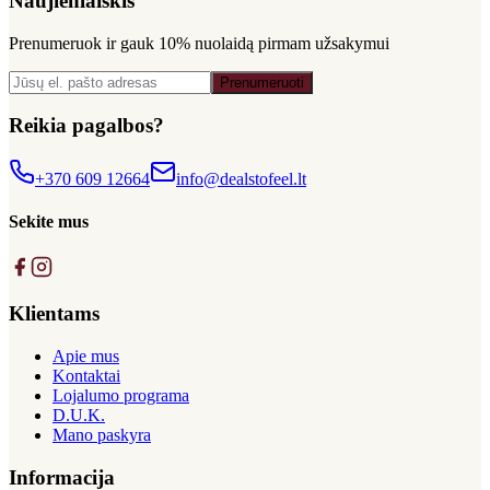
Naujienlaiškis
Prenumeruok ir gauk
10% nuolaidą
pirmam užsakymui
Prenumeruoti
Reikia pagalbos?
+370 609 12664
info@dealstofeel.lt
Sekite mus
Klientams
Apie mus
Kontaktai
Lojalumo programa
D.U.K.
Mano paskyra
Informacija