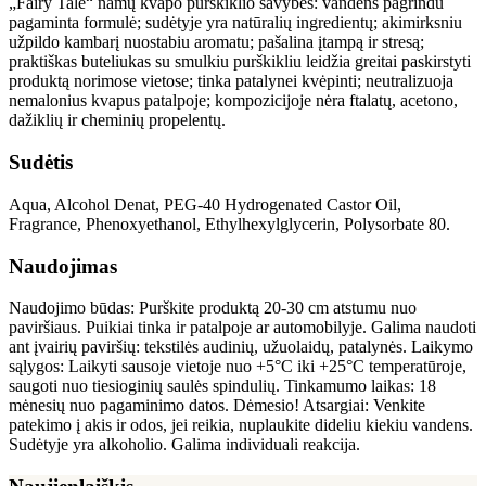
„Fairy Tale“ namų kvapo purškiklio savybės: vandens pagrindu
pagaminta formulė; sudėtyje yra natūralių ingredientų; akimirksniu
užpildo kambarį nuostabiu aromatu; pašalina įtampą ir stresą;
praktiškas buteliukas su smulkiu purškikliu leidžia greitai paskirstyti
produktą norimose vietose; tinka patalynei kvėpinti; neutralizuoja
nemalonius kvapus patalpoje; kompozicijoje nėra ftalatų, acetono,
dažiklių ir cheminių propelentų.
Sudėtis
Aqua, Alcohol Denat, PEG-40 Hydrogenated Castor Oil,
Fragrance, Phenoxyethanol, Ethylhexylglycerin, Polysorbate 80.
Naudojimas
Naudojimo būdas: Purškite produktą 20-30 cm atstumu nuo
paviršiaus. Puikiai tinka ir patalpoje ar automobilyje. Galima naudoti
ant įvairių paviršių: tekstilės audinių, užuolaidų, patalynės. Laikymo
sąlygos: Laikyti sausoje vietoje nuo +5°C iki +25°C temperatūroje,
saugoti nuo tiesioginių saulės spindulių. Tinkamumo laikas: 18
mėnesių nuo pagaminimo datos. Dėmesio! Atsargiai: Venkite
patekimo į akis ir odos, jei reikia, nuplaukite dideliu kiekiu vandens.
Sudėtyje yra alkoholio. Galima individuali reakcija.