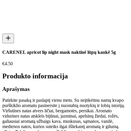
CARENEL apricot lip night mask naktinė lūpų kaukė 5g
€
4.50
Produkto informacija
Aprašymas
Patirkite pasaką ir paslaptį vienu metu. Su neįtikėtinu namų kvapo
purškiklio aromatu pasinersite į nuostabią nuotykių ir lobių istoriją.
Viršutines natas atvers ličiai, bergamotės, persikai. Aromato
vidurines natas atskleis bijūnai, jazminai, apelsinų žiedai, rožės,
galiausiai aromatą užbaigs kava, muskusas, sąmanos, vanilė,
medienos natos, kurios suteiks ilgai išliekantį aromatą ir gilumą.