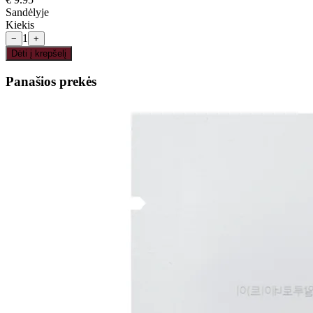
Sandėlyje
Kiekis
1
−
+
Dėti į krepšelį
Panašios prekės