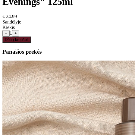
Evenings" 125ml
€
24.99
Sandėlyje
Kiekis
1
−
+
Dėti į krepšelį
Panašios prekės