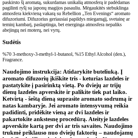
paskirsto šį aromatą, sukurdamas unikalią atmosferą ir padėdamas
pagilinti ryšį su japonų magijos pasauliu. Mėgaukitės stebuklinga
atmosfera kiekvieną vakarą su Rebellion „Ten Evenings“ aromato
difuzoriumi. Difuzorius geriausiai papildys miegamąjį, svetainę ar
teminį kambarį, paslaptinga, bet energinga atmosfera nepaliks
abejingų nei moterų, nei vyrų.
Sudėtis
%70 3-methoxy-3-methyl-1-butanol, %15 Ethyl Alcohol (den.),
Fragrance.
Naudojimo instrukcija: Atidarykite buteliuką. Į
aromato difuzorių įkiškite tris - keturias lazdeles ir
pastatykite į pasirinktą vietą. Po dviejų ar trijų
dienų lazdeles apverskite ir palikite tiek pat laiko.
Ketvirtą - šeštą dieną suprasite aromato sodrumą ir
natas kambaryje. Jei aromato intensyvumą reikia
padidinti, pridėkite vieną ar dvi lazdeles ir
pakartokite ankstesnę procedūrą. Ateityje lazdeles
apverskite kartą per dvi ar tris savaites. Naudojimo
trukmė priklauso nuo dviejų faktorių – naudojamų