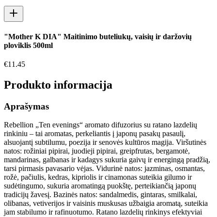
"Mother K DIA" Maitinimo buteliukų, vaisių ir daržovių
ploviklis 500ml
€
11.45
Produkto informacija
Aprašymas
Rebellion „Ten evenings“ aromato difuzorius su ratano lazdelių
rinkiniu – tai aromatas, perkeliantis į japonų pasakų pasaulį,
alsuojantį subtilumu, poezija ir senovės kultūros magija. Viršutinės
natos: rožiniai pipirai, juodieji pipirai, greipfrutas, bergamotė,
mandarinas, galbanas ir kadagys sukuria gaivų ir energingą pradžią,
tarsi pirmasis pavasario vėjas. Vidurinė natos: jazminas, osmantas,
rožė, pačiulis, kedras, kipriolis ir cinamonas suteikia gilumo ir
sudėtingumo, sukuria aromatingą puokštę, perteikiančią japonų
tradicijų žavesį. Bazinės natos: sandalmedis, gintaras, smilkalai,
olibanas, vetiverijos ir vaisinis muskusas užbaigia aromatą, suteikia
jam stabilumo ir rafinuotumo. Ratano lazdelių rinkinys efektyviai