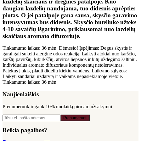
lazdelių skaičiaus ir drėgmės patalpoje. Kuo
daugiau lazdelių naudojama, tuo didesnis aprėpties
plotas. O jei patalpoje gana sausa, skysčio garavimo
intensyvumas bus didesnis. Skysčio buteliuke užteks
4-10 savaičių išgarinimo, priklausomai nuo lazdelių
skaičiaus aromato difuzoriuje.
Tinkamumo laikas: 36 mėn. Dėmesio! Įspėjimas: Degus skystis ir
garai gali sukelti alerginę odos reakciją. Laikyti atokiai nuo karščio,
karštų paviršių, kibirkščių, atviros liepsnos ir kitų uždegimo šaltinių.
Individualus aromato difuzoriaus komponentų netoleravimas.
Patekus į akis, plauti dideliu kiekiu vandens. Laikymo sąlygos:
Laikyti sandariai uždarytą ir vaikams nepasiekiamoje vietoje.
Tinkamumo laikas: 36 mėn.
Naujienlaiškis
Prenumeruok ir gauk
10% nuolaidą
pirmam užsakymui
Prenumeruoti
Reikia pagalbos?