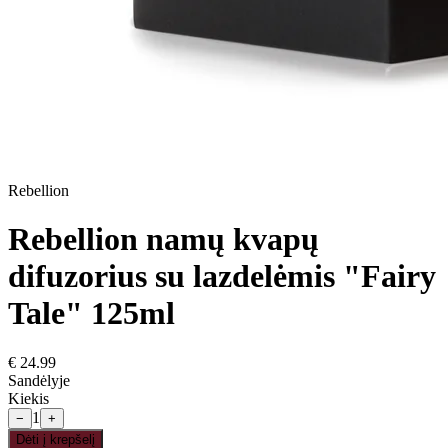
Rebellion
Rebellion namų kvapų
difuzorius su lazdelėmis "Fairy
Tale" 125ml
€
24.99
Sandėlyje
Kiekis
1
−
+
Dėti į krepšelį