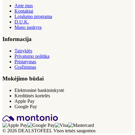
Apie mus
Kontaktai
Lojalumo programa
D.U.K.
Mano paskyra
Informacija
Taisyklės
Privatumo politika
Pristatymas
Grąžinimas
Mokėjimo būdai
Elektroninė bankininkystė
Kreditinės kortelės
Apple Pay
Google Pay
© 2026 DEALSTOFEEL Visos teisės saugomos