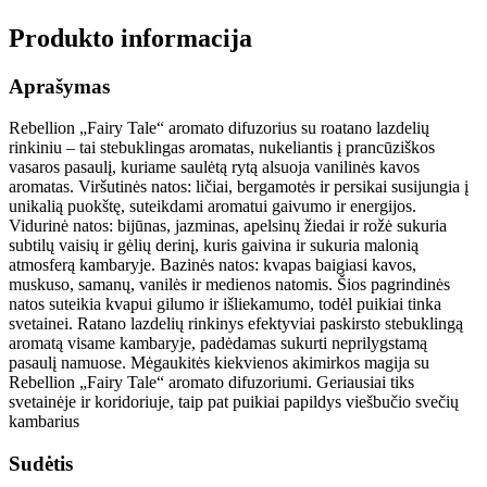
Produkto informacija
Aprašymas
Rebellion „Fairy Tale“ aromato difuzorius su roatano lazdelių
rinkiniu – tai stebuklingas aromatas, nukeliantis į prancūziškos
vasaros pasaulį, kuriame saulėtą rytą alsuoja vanilinės kavos
aromatas. Viršutinės natos: ličiai, bergamotės ir persikai susijungia į
unikalią puokštę, suteikdami aromatui gaivumo ir energijos.
Vidurinė natos: bijūnas, jazminas, apelsinų žiedai ir rožė sukuria
subtilų vaisių ir gėlių derinį, kuris gaivina ir sukuria malonią
atmosferą kambaryje. Bazinės natos: kvapas baigiasi kavos,
muskuso, samanų, vanilės ir medienos natomis. Šios pagrindinės
natos suteikia kvapui gilumo ir išliekamumo, todėl puikiai tinka
svetainei. Ratano lazdelių rinkinys efektyviai paskirsto stebuklingą
aromatą visame kambaryje, padėdamas sukurti neprilygstamą
pasaulį namuose. Mėgaukitės kiekvienos akimirkos magija su
Rebellion „Fairy Tale“ aromato difuzoriumi. Geriausiai tiks
svetainėje ir koridoriuje, taip pat puikiai papildys viešbučio svečių
kambarius
Sudėtis