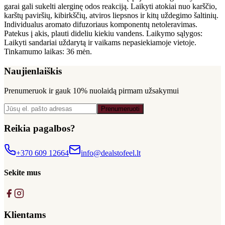
garai gali sukelti alerginę odos reakciją. Laikyti atokiai nuo karščio,
karštų paviršių, kibirkščių, atviros liepsnos ir kitų uždegimo šaltinių.
Individualus aromato difuzoriaus komponentų netoleravimas.
Patekus į akis, plauti dideliu kiekiu vandens. Laikymo sąlygos:
Laikyti sandariai uždarytą ir vaikams nepasiekiamoje vietoje.
Tinkamumo laikas: 36 mėn.
Naujienlaiškis
Prenumeruok ir gauk
10% nuolaidą
pirmam užsakymui
Prenumeruoti
Reikia pagalbos?
+370 609 12664
info@dealstofeel.lt
Sekite mus
Klientams