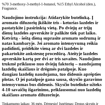
%70 3-methoxy-3-methyl-1-butanol, %15 Ethyl Alcohol (den.),
Fragrance.
Naudojimo instrukcija: Atidarykite buteliuką. Į
aromato difuzorių įkiškite tris - keturias lazdeles ir
pastatykite į pasirinktą vietą. Po dviejų ar trijų
dienų lazdeles apverskite ir palikite tiek pat laiko.
Ketvirtą - šeštą dieną suprasite aromato sodrumą ir
natas kambaryje. Jei aromato intensyvumą reikia
padidinti, pridėkite vieną ar dvi lazdeles ir
pakartokite ankstesnę procedūrą. Ateityje lazdeles
apverskite kartą per dvi ar tris savaites. Naudojimo
trukmė priklauso nuo dviejų faktorių – naudojamų
lazdelių skaičiaus ir drėgmės patalpoje. Kuo
daugiau lazdelių naudojama, tuo didesnis aprėpties
plotas. O jei patalpoje gana sausa, skysčio garavimo
intensyvumas bus didesnis. Skysčio buteliuke užteks
4-10 savaičių išgarinimo, priklausomai nuo lazdelių
skaičiaus aromato difuzoriuje.
Tinkamumo laikas: 36 mėn. Dėmesio! Įspėjimas: Degus skystis ir