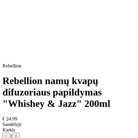
Rebellion
Rebellion namų kvapų
difuzoriaus papildymas
"Whishey & Jazz" 200ml
€
24.99
Sandėlyje
Kiekis
1
−
+