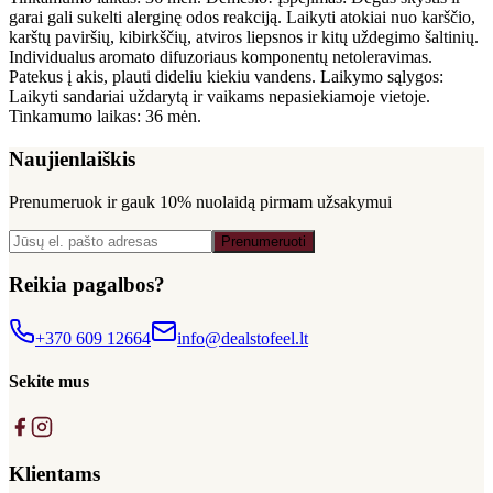
garai gali sukelti alerginę odos reakciją. Laikyti atokiai nuo karščio,
karštų paviršių, kibirkščių, atviros liepsnos ir kitų uždegimo šaltinių.
Individualus aromato difuzoriaus komponentų netoleravimas.
Patekus į akis, plauti dideliu kiekiu vandens. Laikymo sąlygos:
Laikyti sandariai uždarytą ir vaikams nepasiekiamoje vietoje.
Tinkamumo laikas: 36 mėn.
Naujienlaiškis
Prenumeruok ir gauk
10% nuolaidą
pirmam užsakymui
Prenumeruoti
Reikia pagalbos?
+370 609 12664
info@dealstofeel.lt
Sekite mus
Klientams