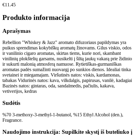
€
11.45
Produkto informacija
Aprašymas
Rebellion "Whiskey & Jazz" aromato difuzoriaus papildymas yra
puikus sprendimas kokybiškų aromatų žinovams. Gilus viskio, odos
ir vanilinio cigaro aromatas, skirtas tiems, kurie nori, skambant
vinilinių plokštelių garsams, nusikelti į šiltą jaukų vakarą prie židinio
ir sukurti malonią atmosferą namuose. Rytietiškas-gurmaniškas
aromatas padės sumažinti nuovargį po sunkios dienos. Idealiai tinka
svetainei ir miegamajam. Viršutinės natos: viskis, kardamonas,
tabakas Vidurinės natos: kava, vilkdalgis, papirusas, vanilė, kadagiai
Bazinės natos: gintaras, oda, sandalmedis, pačiulis, kakava,
vetiverijos, kedras
Sudėtis
%70 3-methoxy-3-methyl-1-butanol, %15 Ethyl Alcohol (den.),
Fragrance.
Naudojimo instrukcija: Supilkite skystį iš buteliuko į