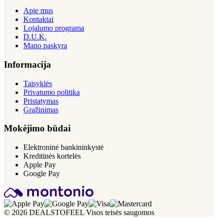
Apie mus
Kontaktai
Lojalumo programa
D.U.K.
Mano paskyra
Informacija
Taisyklės
Privatumo politika
Pristatymas
Grąžinimas
Mokėjimo būdai
Elektroninė bankininkystė
Kreditinės kortelės
Apple Pay
Google Pay
© 2026 DEALSTOFEEL Visos teisės saugomos