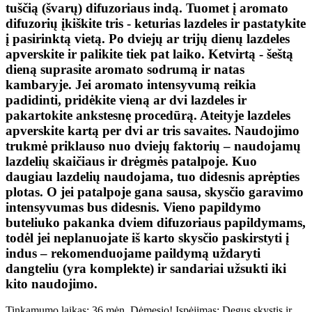
tuščią (švarų) difuzoriaus indą. Tuomet į aromato
difuzorių įkiškite tris - keturias lazdeles ir pastatykite
į pasirinktą vietą. Po dviejų ar trijų dienų lazdeles
apverskite ir palikite tiek pat laiko. Ketvirtą - šeštą
dieną suprasite aromato sodrumą ir natas
kambaryje. Jei aromato intensyvumą reikia
padidinti, pridėkite vieną ar dvi lazdeles ir
pakartokite ankstesnę procedūrą. Ateityje lazdeles
apverskite kartą per dvi ar tris savaites. Naudojimo
trukmė priklauso nuo dviejų faktorių – naudojamų
lazdelių skaičiaus ir drėgmės patalpoje. Kuo
daugiau lazdelių naudojama, tuo didesnis aprėpties
plotas. O jei patalpoje gana sausa, skysčio garavimo
intensyvumas bus didesnis. Vieno papildymo
buteliuko pakanka dviem difuzoriaus papildymams,
todėl jei neplanuojate iš karto skysčio paskirstyti į
indus – rekomenduojame paildymą uždaryti
dangteliu (yra komplekte) ir sandariai užsukti iki
kito naudojimo.
Tinkamumo laikas: 36 mėn. Dėmesio! Įspėjimas: Degus skystis ir