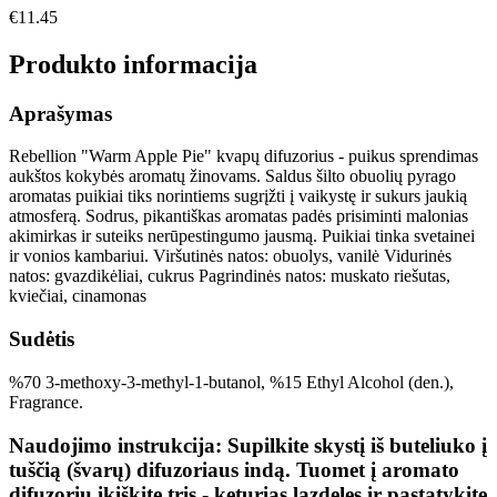
€
11.45
Produkto informacija
Aprašymas
Rebellion "Warm Apple Pie" kvapų difuzorius - puikus sprendimas
aukštos kokybės aromatų žinovams. Saldus šilto obuolių pyrago
aromatas puikiai tiks norintiems sugrįžti į vaikystę ir sukurs jaukią
atmosferą. Sodrus, pikantiškas aromatas padės prisiminti malonias
akimirkas ir suteiks nerūpestingumo jausmą. Puikiai tinka svetainei
ir vonios kambariui. Viršutinės natos: obuolys, vanilė Vidurinės
natos: gvazdikėliai, cukrus Pagrindinės natos: muskato riešutas,
kviečiai, cinamonas
Sudėtis
%70 3-methoxy-3-methyl-1-butanol, %15 Ethyl Alcohol (den.),
Fragrance.
Naudojimo instrukcija: Supilkite skystį iš buteliuko į
tuščią (švarų) difuzoriaus indą. Tuomet į aromato
difuzorių įkiškite tris - keturias lazdeles ir pastatykite