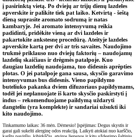
į pasirinktą vietą. Po dviejų ar trijų dienų lazdeles
apverskite ir palikite tiek pat laiko. Ketvirtą - šeštą
dieną suprasite aromato sodrumą ir natas
kambaryje. Jei aromato intensyvumą reikia
padidinti, pridėkite vieną ar dvi lazdeles ir
pakartokite ankstesnę procedūrą. Ateityje lazdeles
apverskite kartą per dvi ar tris savaites. Naudojimo
trukmė priklauso nuo dviejų faktorių – naudojamų
lazdelių skaičiaus ir drėgmės patalpoje. Kuo
daugiau lazdelių naudojama, tuo didesnis aprėpties
plotas. O jei patalpoje gana sausa, skysčio garavimo
intensyvumas bus didesnis. Vieno papildymo
buteliuko pakanka dviem difuzoriaus papildymams,
todėl jei neplanuojate iš karto skysčio paskirstyti į
indus – rekomenduojame paildymą uždaryti
dangteliu (yra komplekte) ir sandariai užsukti iki
kito naudojimo.
Tinkamumo laikas: 36 mėn. Dėmesio! Įspėjimas: Degus skystis ir
garai gali sukelti alerginę odos reakciją. Laikyti atokiai nuo karščio,
karštų paviršių, kibirkščių, atviros liepsnos ir kitų uždegimo šaltinių.