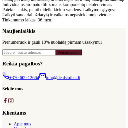
Individualus aromato difuzoriaus komponentų netoleravimas.
Patekus į akis, plauti dideliu kiekiu vandens. Laikymo sąlygos:
Laikyti sandariai uždarytą ir vaikams nepasiekiamoje vietoje.
Tinkamumo laikas: 36 mėn.
Naujienlaiškis
Prenumeruok ir gauk
10% nuolaidą
pirmam užsakymui
Prenumeruoti
Reikia pagalbos?
+370 609 12664
info@dealstofeel.lt
Sekite mus
Klientams
Apie mus