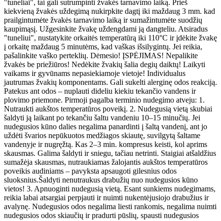
"tuneliai", tai gali sutrumpinti žvakės tarnavimo laiką. Prieš
kiekvieną žvakės uždegimą nukirpkite dagtį iki maždaug 3 mm. kad
prailgintumėte žvakės tarnavimo laiką ir sumažintumėte suodžių
kaupimąsį. Užgesinkite žvakę uždengdami ją dangteliu. Atsiradus
"tuneliui", nustatykite orkaitės temperatūrą iki 110°C ir įdėkite žvakę
į orkaitę maždaug 5 minutėms, kad vaškas išsilygintų. Jei reikia,
pašalinkite vaško perteklių. Dėmesio! ĮSPĖJIMAS! Nepalikite
žvakės be priežiūros! Nedėkite žvakių šalia degių daiktų! Laikyti
vaikams ir gyvūnams nepasiekiamoje vietoje! Individualus
jautrumas žvakių komponentams. Gali sukelti alerginę odos reakciją.
Patekus ant odos – nuplauti dideliu kiekiu tekančio vandens ir
plovimo priemone. Pirmoji pagalba terminio nudegimo atveju: 1.
Nutraukti aukštos temperatūros poveikį. 2. Nudegusią vietą skubiai
šaldyti ją laikant po tekančiu šaltu vandeniu 10–15 minučių. Jei
nudegusios kūno dalies negalima panardinti į šaltą vandenį, ant jo
uždėti švarios nepūkuotos medžiagos skiautę, suvilgytą šaltame
vandenyje ir nugręžtą. Kas 2–3 min. kompresus keisti, kol aprims
skausmas. Galima šaldyti ir sniegu, tačiau netrinti. Staigiai atšaldžius
sumažėja skausmas, nutraukiamas žalojantis aukštos temperatūros
poveikis audiniams – pavyksta apsaugoti gilesnius odos
sluoksnius.Šaldyti nenutraukus drabužių nuo nudegusios kūno
vietos! 3. Apnuoginti nudegusią vietą. Esant sunkiems nudegimams,
reikia labai atsargiai perpjauti ir nuimti nukentėjusiojo drabužius ir
avalynę. Nudegusios odos negalima liesti rankomis, negalima nuimti
nudegusios odos skiaučių ir pradurti pūslių, spausti nudegusios