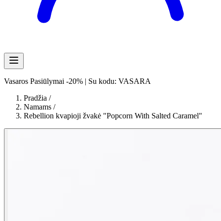
Vasaros Pasiūlymai -20% | Su kodu: VASARA
Pradžia
/
Namams
/
Rebellion kvapioji žvakė "Popcorn With Salted Caramel"