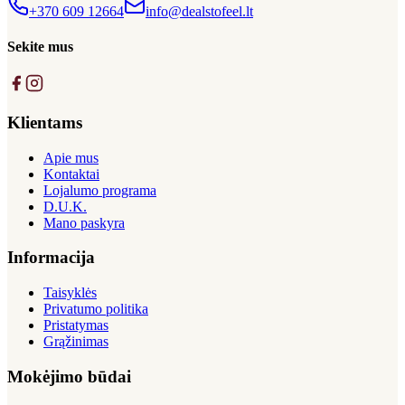
+370 609 12664
info@dealstofeel.lt
Sekite mus
Klientams
Apie mus
Kontaktai
Lojalumo programa
D.U.K.
Mano paskyra
Informacija
Taisyklės
Privatumo politika
Pristatymas
Grąžinimas
Mokėjimo būdai