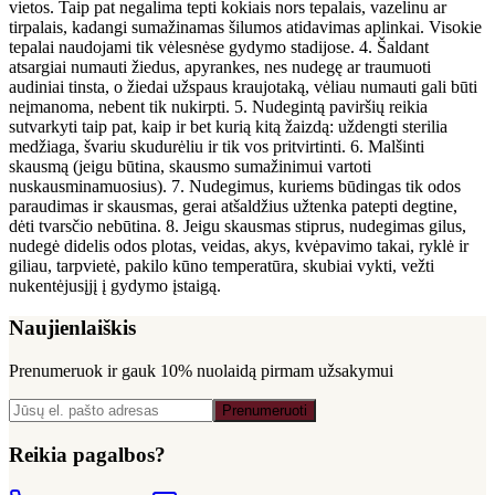
vietos. Taip pat negalima tepti kokiais nors tepalais, vazelinu ar
tirpalais, kadangi sumažinamas šilumos atidavimas aplinkai. Visokie
tepalai naudojami tik vėlesnėse gydymo stadijose. 4. Šaldant
atsargiai numauti žiedus, apyrankes, nes nudegę ar traumuoti
audiniai tinsta, o žiedai užspaus kraujotaką, vėliau numauti gali būti
neįmanoma, nebent tik nukirpti. 5. Nudegintą paviršių reikia
sutvarkyti taip pat, kaip ir bet kurią kitą žaizdą: uždengti sterilia
medžiaga, švariu skudurėliu ir tik vos pritvirtinti. 6. Malšinti
skausmą (jeigu būtina, skausmo sumažinimui vartoti
nuskausminamuosius). 7. Nudegimus, kuriems būdingas tik odos
paraudimas ir skausmas, gerai atšaldžius užtenka patepti degtine,
dėti tvarsčio nebūtina. 8. Jeigu skausmas stiprus, nudegimas gilus,
nudegė didelis odos plotas, veidas, akys, kvėpavimo takai, ryklė ir
giliau, tarpvietė, pakilo kūno temperatūra, skubiai vykti, vežti
nukentėjusįjį į gydymo įstaigą.
Naujienlaiškis
Prenumeruok ir gauk
10% nuolaidą
pirmam užsakymui
Prenumeruoti
Reikia pagalbos?