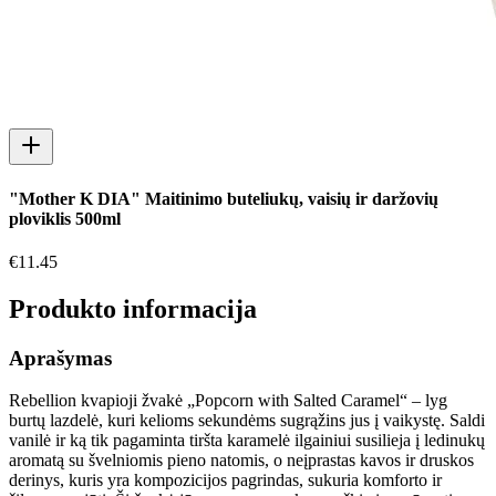
"Mother K DIA" Maitinimo buteliukų, vaisių ir daržovių
ploviklis 500ml
€
11.45
Produkto informacija
Aprašymas
Rebellion kvapioji žvakė „Popcorn with Salted Caramel“ – lyg
burtų lazdelė, kuri kelioms sekundėms sugrąžins jus į vaikystę. Saldi
vanilė ir ką tik pagaminta tiršta karamelė ilgainiui susilieja į ledinukų
aromatą su švelniomis pieno natomis, o neįprastas kavos ir druskos
derinys, kuris yra kompozicijos pagrindas, sukuria komforto ir