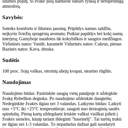
šilumos pojūtį. Ši žvakė jūsų namuose sukurs ryškią ir nerūpestingą
atmosferą.
Savybės:
Suteiks komforto ir šilumos jausmą; Pripildys namus saldžiu,
neįkyriu šviežių spragėsių aromatu; Puikiai papildys bet kokį namų
interjerą; Gamyboje naudotos tik kokybiškos ir saugios medžiagos.
Viršutinės natos: Vanilė, karamelė Vidurinės natos: Cukrus, pienas
Bazinės natos: Kava, druska
Sudėtis
100 proc. Sojų vaškas, eterinių aliejų kvapai, stearino rūgštis.
Naudojimas
Naudojimo būdas: Pasirinkite saugią vietą patalpoje ir uždegkite
žvakę Rebellion degtuku. Po naudojimo uždenkite dangteliu;
Nedeginkite žvakės ilgiau nei 3 valandas. Laikymo būdas: Laikyti
nuo +5°C iki +25°C temperatūroje, saugoti nuo tiesioginių saulės
spindulių. Pirmą kartą uždegdami leiskite vaškui visiškai įsilieti į
žvakės sieneles, kitaip tariant išdeginti "baseinėlį". Tai turėtų trukti
ne ilgiau nei 1-3 valandas. To nepadarius dažnai gali susidaryti