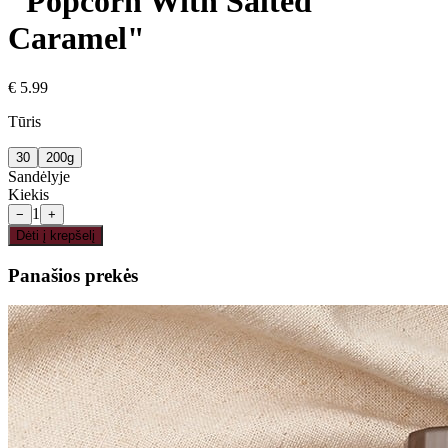
"Popcorn With Salted
Caramel"
€
5.99
Tūris
30
200g
Sandėlyje
Kiekis
1
−
+
Dėti į krepšelį
Panašios prekės