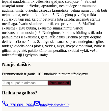
tepalai naudojami tik vėlesnėse gydymo stadijose. 4. Šaldant
atsargiai numauti žiedus, apyrankes, nes nudegę ar traumuoti
audiniai tinsta, o žiedai užspaus kraujotaką, vėliau numauti gali būti
neįmanoma, nebent tik nukirpti. 5. Nudegintą paviršių reikia
sutvarkyti taip pat, kaip ir bet kurią kitą žaizdą: uždengti sterilia
medžiaga, švariu skudurėliu ir tik vos pritvirtinti. 6. Malšinti
skausmą (jeigu būtina, skausmo sumažinimui vartoti
nuskausminamuosius). 7. Nudegimus, kuriems būdingas tik odos
paraudimas ir skausmas, gerai atšaldžius užtenka patepti degtine,
dėti tvarsčio nebūtina. 8. Jeigu skausmas stiprus, nudegimas gilus,
nudegė didelis odos plotas, veidas, akys, kvėpavimo takai, ryklė ir
giliau, tarpvietė, pakilo kūno temperatūra, skubiai vykti, vežti
nukentėjusįjį į gydymo įstaigą.
Naujienlaiškis
Prenumeruok ir gauk
10% nuolaidą
pirmam užsakymui
Prenumeruoti
Reikia pagalbos?
+370 609 12664
info@dealstofeel.lt