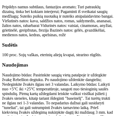
Pripildys namus subtilaus, fantazijos aromato; Turi patrauklų
dizainą, tinka bet kokiam interjerui; Pagaminti iš sveikatai saugių
medžiagų; Suteiks puikią nuotaiką ir nuteiks atsipalaidavimo bangai.
Viršutinės natos: kava, saldžios natos, romas, saldymedis, ananasai,
žalios natos, rabarbarai Vidurinės natos: vaisiai, cinamonas, anyžiai,
grietinėlė, greipfrutas, frezija Bazinės natos: gėlės, gvazdikėliai,
medienos natos, kedras, apelsinas, rožė
Sudėtis
100 proc. Sojų vaškas, eterinių aliejų kvapai, stearino rūgštis.
Naudojimas
Naudojimo būdas: Pasirinkite saugią vietą patalpoje ir uždegkite
žvakę Rebellion degtuku. Po naudojimo uždenkite dangteliu;
Nedeginkite žvakės ilgiau nei 3 valandas. Laikymo būdas: Laikyti
nuo +5°C iki +25°C temperatūroje, saugoti nuo tiesioginių saulės
spindulių. Pirmą kartą uždegdami leiskite vaškui visiškai įsilieti į
žvakės sieneles, kitaip tariant išdeginti "baseinėlį". Tai turėtų trukti
ne ilgiau nei 1-3 valandas. To nepadarius dažnai gali susidaryti
"tuneliai", tai gali sutrumpinti žvakės tarnavimo laiką. Prieš
kiekvieną žvakės uždegimą nukirpkite dagtį iki maždaug 3 mm. kad