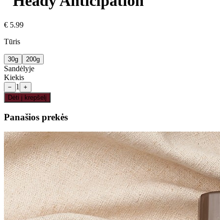
"Heady Anticipation"
€
5.99
Tūris
30g
200g
Sandėlyje
Kiekis
1
−
+
Dėti į krepšelį
Panašios prekės