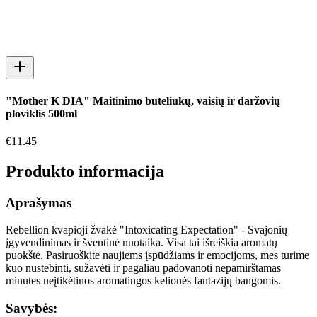
"Mother K DIA" Maitinimo buteliukų, vaisių ir daržovių
ploviklis 500ml
€
11.45
Produkto informacija
Aprašymas
Rebellion kvapioji žvakė "Intoxicating Expectation" - Svajonių
įgyvendinimas ir šventinė nuotaika. Visa tai išreiškia aromatų
puokštė. Pasiruoškite naujiems įspūdžiams ir emocijoms, mes turime
kuo nustebinti, sužavėti ir pagaliau padovanoti nepamirštamas
minutes neįtikėtinos aromatingos kelionės fantazijų bangomis.
Savybės: