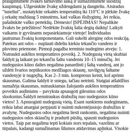
prailgintumėte žvakės tarnavimo laiką ir sumažintumėte suodžių
kaupimąsį. Užgesinkite žvakę uždengdami ją dangteliu. Atsiradus
"tuneliui", nustatykite orkaitės temperatūrą iki 110°C ir įdėkite žvakę
į orkaitę maždaug 5 minutėms, kad vaškas išsilygintų. Jei reikia,
pašalinkite vaško perteklių. Dėmesio! ĮSPĖJIMAS! Nepalikite
žvakės be priežiūros! Nedėkite žvakių šalia degių daiktų! Laikyti
vaikams ir gyvūnams nepasiekiamoje vietoje! Individualus
jautrumas žvakių komponentams. Gali sukelti alerginę odos reakciją.
Patekus ant odos – nuplauti dideliu kiekiu tekančio vandens ir
plovimo priemone. Pirmoji pagalba terminio nudegimo atveju: 1.
Nutraukti aukštos temperatūros poveikį. 2. Nudegusią vietą skubiai
šaldyti ją laikant po tekančiu šaltu vandeniu 10–15 minučių. Jei
nudegusios kūno dalies negalima panardinti į šaltą vandenį, ant jo
uždėti švarios nepūkuotos medžiagos skiautę, suvilgytą šaltame
vandenyje ir nugręžtą. Kas 2–3 min. kompresus keisti, kol aprims
skausmas. Galima šaldyti ir sniegu, tačiau netrinti. Staigiai atšaldžius
sumažėja skausmas, nutraukiamas žalojantis aukštos temperatūros
poveikis audiniams – pavyksta apsaugoti gilesnius odos
sluoksnius.Šaldyti nenutraukus drabužių nuo nudegusios kūno
vietos! 3. Apnuoginti nudegusią vietą. Esant sunkiems nudegimams,
reikia labai atsargiai perpjauti ir nuimti nukentėjusiojo drabužius ir
avalynę. Nudegusios odos negalima liesti rankomis, negalima nuimti
nudegusios odos skiaučių ir pradurti pūslių, spausti nudegusios
vietos. Taip pat negalima tepti kokiais nors tepalais, vazelinu ar
tirpalais, kadangi sumažinamas šilumos atidavimas aplinkai. Visokie