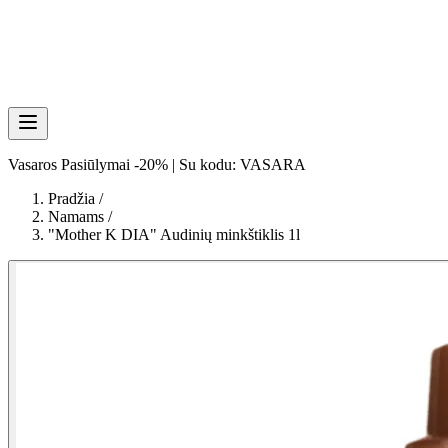
Vasaros Pasiūlymai -20% | Su kodu: VASARA
Pradžia
/
Namams
/
"Mother K DIA" Audinių minkštiklis 1l