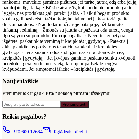
rankomis, mūvėkite gumines pirštines, jei turite jautrią odą arba jei ją
naudojate ilgą laiką. · Būkite atsargūs, kai naudojate produktą akių
lygyje, nes produktas gali patekti į akis. · Laikui bėgant produkto
spalva gali pasikeisti, tačiau kokybei tai neturi įtakos, todėl galite
drąsiai naudotis. · Naudodami uždaroje patalpoje, užtikrinkite
tinkamą vėdinimą. · Žmonės su jautria ar pažeista oda turėtų vengti
ilgo sąlyčio su produktu. Pirmoji pagalba: · Negerti. Jei netyčia
išgėrėte, paskatinkite vėmimą ir kreipkitės į gydytoją. · Patekus į
akis, plaukite jas po švarius tekančiu vandeniu ir kreipkitės į
gydytoją. · Jei atsiranda odos sudirginimas ar raudonos dėmės,
kreipkitės į gydytoją. · Jei įkvėpus gaminio pasidaro sunku kvėpuoti,
pereikite į gerai vėdinamą vietą, kurioje ir pailsėkite lengvai
kvėpuodami. Jei simptomai išlieka – kreipkitės į gydytoją.
Naujienlaiškis
Prenumeruok ir gauk
10% nuolaidą
pirmam užsakymui
Prenumeruoti
Reikia pagalbos?
+370 609 12664
info@dealstofeel.lt