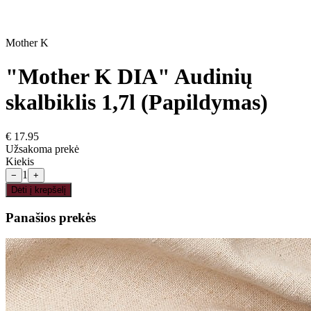
Mother K
"Mother K DIA" Audinių
skalbiklis 1,7l (Papildymas)
€
17.95
Užsakoma prekė
Kiekis
1
−
+
Dėti į krepšelį
Panašios prekės