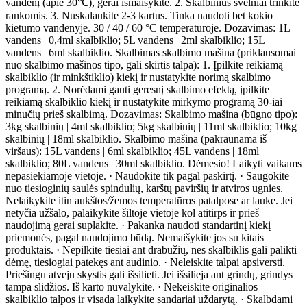
vandenį (apie 30℃), gerai išmaišykite. 2. Skalbinius švelniai trinkite
rankomis. 3. Nuskalaukite 2-3 kartus. Tinka naudoti bet kokio
kietumo vandenyje. 30 / 40 / 60 °C temperatūroje. Dozavimas: 1L
vandens | 0,4ml skalbiklio; 5L vandens | 2ml skalbiklio; 15L
vandens | 6ml skalbiklio. Skalbimas skalbimo mašina (priklausomai
nuo skalbimo mašinos tipo, gali skirtis talpa): 1. Įpilkite reikiamą
skalbiklio (ir minkštiklio) kiekį ir nustatykite norimą skalbimo
programą. 2. Norėdami gauti geresnį skalbimo efektą, įpilkite
reikiamą skalbiklio kiekį ir nustatykite mirkymo programą 30-iai
minučių prieš skalbimą. Dozavimas: Skalbimo mašina (būgno tipo):
3kg skalbinių | 4ml skalbiklio; 5kg skalbinių | 11ml skalbiklio; 10kg
skalbinių | 18ml skalbiklio. Skalbimo mašina (pakraunama iš
viršaus): 15L vandens | 6ml skalbiklio; 45L vandens | 18ml
skalbiklio; 80L vandens | 30ml skalbiklio. Dėmesio! Laikyti vaikams
nepasiekiamoje vietoje. · Naudokite tik pagal paskirtį. · Saugokite
nuo tiesioginių saulės spindulių, karštų paviršių ir atviros ugnies.
Nelaikykite itin aukštos/žemos temperatūros patalpose ar lauke. Jei
netyčia užšalo, palaikykite šiltoje vietoje kol atitirps ir prieš
naudojimą gerai suplakite. · Pakanka naudoti standartinį kiekį
priemonės, pagal naudojimo būdą. Nemaišykite jos su kitais
produktais. · Nepilkite tiesiai ant drabužių, nes skalbiklis gali palikti
dėmę, tiesiogiai patekęs ant audinio. · Neleiskite talpai apsiversti.
Priešingu atveju skystis gali išsilieti. Jei išsilieja ant grindų, grindys
tampa slidžios. Iš karto nuvalykite. · Nekeiskite originalios
skalbiklio talpos ir visada laikykite sandariai uždarytą. · Skalbdami