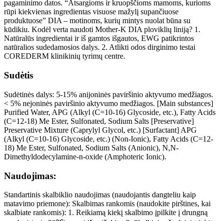
pagaminimo datos. “Atsargioms ir kruopščioms mamoms, kurioms
rūpi kiekvienas ingredientas visuose mažylį supančiuose
produktuose” DIA – motinoms, kurių mintys nuolat būna su
kūdikiu. Kodėl verta naudoti Mother-K DIA ploviklių liniją? 1.
Natūralūs ingredientai ir iš gamtos išgautos, EWG patikrintos
natūralios sudedamosios dalys. 2. Atlikti odos dirginimo testai
COREDERM klinikinių tyrimų centre.
Sudėtis
Sudėtinės dalys: 5-15% anijoninės paviršinio aktyvumo medžiagos.
< 5% nejoninės paviršinio aktyvumo medžiagos. [Main substances]
Purified Water, APG (Alkyl (C=10-16) Glycoside, etc.), Fatty Acids
(C=12-18) Me Ester, Sulfonated, Sodium Salts [Preservative]
Preservative Mixture (Caprylyl Glycol, etc.) [Surfactant] APG
(Alkyl (C=10-16) Glycoside, etc.) (Non-Ionic), Fatty Acids (C=12-
18) Me Ester, Sulfonated, Sodium Salts (Anionic), N,N-
Dimethyldodecylamine-n-oxide (Amphoteric Ionic).
Naudojimas:
Standartinis skalbiklio naudojimas (naudojantis dangteliu kaip
matavimo priemone): Skalbimas rankomis (naudokite pirštines, kai
skalbiate rankomis): 1. Reikiamą kiekį skalbimo įpilkite į drungną