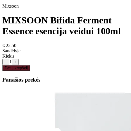
Mixsoon
MIXSOON Bifida Ferment
Essence esencija veidui 100ml
€
22.50
Sandėlyje
Kiekis
1
−
+
Dėti į krepšelį
Panašios prekės