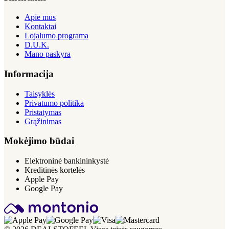
Apie mus
Kontaktai
Lojalumo programa
D.U.K.
Mano paskyra
Informacija
Taisyklės
Privatumo politika
Pristatymas
Grąžinimas
Mokėjimo būdai
Elektroninė bankininkystė
Kreditinės kortelės
Apple Pay
Google Pay