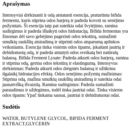
Aprašymas
Intensyviai drėkinanti ir odą atstatanti esencija, praturtinta bifida
fermentu, kuris stiprina odos barjerą ir padeda kovoti su senėjimo
požymiais. Ši esencija taip pat suteikia odai švytėjimo, ramina
sudirgimus ir padeda išlaikyti odos hidrataciją. Bifida fermentas yra
žinomas dėl savo gebėjimo pagerinti odos tekstūrą, sumažinti
smulkių raukšlių atsiradimą ir stiprinti odos atsparumą aplinkos
veiksniams. Esencija tinka visiems odos tipams, įskaitant jautrią ir
dehidratuotą odą, ir padeda atstatyti odos sveikatą bei natūralų
balansą. Bifida Ferment Lysate: Padeda atkurti odos barjerą, ramina
ir stiprina odą, gerina odos tekstūrą ir elastingumą. Intensyvus
drėkinimas: Padeda atkurti odos drėgmės balansą ir užtikrina
ilgalaikį hidratacijos efektą. Odos senėjimo požymių mažinimas:
Stiprina odą, mažina smulkių raukšlių atsiradimą ir suteikia odai
jaunatvišką išvaizdą. Ramina sudirgimus: Padeda sumažinti
paraudimus ir uždegimus, todėl tinka jautriai odai. Tinka visiems
odos tipams: Ypač tinkama sausai, jautriai ir dehidratuotai odai.
Sudėtis
WATER, BUTYLENE GLYCOL, BIFIDA FERMENT
EXTRACT,GLYCERIN