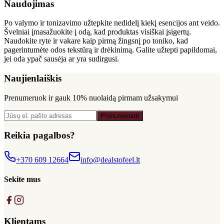
Naudojimas
Po valymo ir tonizavimo užtepkite nedidelį kiekį esencijos ant veido.
Švelniai įmasažuokite į odą, kad produktas visiškai įsigertų.
Naudokite ryte ir vakare kaip pirmą žingsnį po toniko, kad
pagerintumėte odos tekstūrą ir drėkinimą. Galite užtepti papildomai,
jei oda ypač sausėja ar yra sudirgusi.
Naujienlaiškis
Prenumeruok ir gauk
10% nuolaidą
pirmam užsakymui
Prenumeruoti
Reikia pagalbos?
+370 609 12664
info@dealstofeel.lt
Sekite mus
Klientams