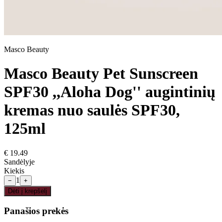
Masco Beauty
Masco Beauty Pet Sunscreen
SPF30 ,,Aloha Dog'' augintinių
kremas nuo saulės SPF30,
125ml
€
19.49
Sandėlyje
Kiekis
1
−
+
Dėti į krepšelį
Panašios prekės