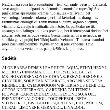
Natūrali apsauga tavo augintiniui – ten, kur saulė, vėjas ir jūra Leisk
savo augintiniui mėgautis saulėtomis dienomis be rūpesčių! Šis
purškiamas apsauginis kremas nuo saulės – tai švelni, bet
veiksminga formulė, sukurta specialiai keturkojams draugams.
Praturtintas ekologišku Tahiti monoi aliejumi, argano aliejumi,
vitaminu E, alaviju ir natūralia citrinžole, šis purškalas ne tik
apsaugo nuo žalingo aplinkos poveikio, bet ir intensyviai drėkina bei
atkuria jautriausias odos vietas. Greitai įsigeriantis ir neriebus, jis
suteikia gaivų pojūtį bei šilkinį kailio švelnumą. Tinkamas naudoti
prieš pasivaikščiojimus, žygius ar poilsį prie vandens. Tavo
augintinio oda verta tokios pat priežiūros kaip ir tavo.
Sudėtis
ALOE BARBADENSIS LEAF JUICE, AQUA, ETHYLHEXYL
METHOXYCINNAMATE, OCTOCRYLENE, BUTYL
METHOXYDIBENZOYLMETHANE, BENZOPHENONE-3,
GLYCERIN, SORBITAN STEARATE, ARGANIA SPINOSA
KERNEL OIL, CYMBOPOGON WINTERIANUS HERB OIL,
COCOS NUCIFERA OIL, GARDENIA TAHITENSIS
FLOWER, CAPRYLYL GLYCOL, GLYCINE SOJA OIL,
PHENETHYL ALCOHOL, TOCOPHEROL, BETA-
SITOSTEROL, BISABOLOL, SQUALENE, BHT, PARFUM,
CITRAL, LIMONENE, GERANIOL, LINALOOL,