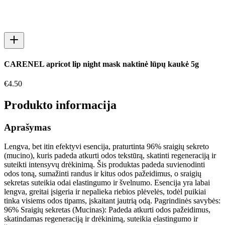
CARENEL apricot lip night mask naktinė lūpų kaukė 5g
€
4.50
Produkto informacija
Aprašymas
Lengva, bet itin efektyvi esencija, praturtinta 96% sraigių sekreto
(mucino), kuris padeda atkurti odos tekstūrą, skatinti regeneraciją ir
suteikti intensyvų drėkinimą. Šis produktas padeda suvienodinti
odos toną, sumažinti randus ir kitus odos pažeidimus, o sraigių
sekretas suteikia odai elastingumo ir švelnumo. Esencija yra labai
lengva, greitai įsigeria ir nepalieka riebios plėvelės, todėl puikiai
tinka visiems odos tipams, įskaitant jautrią odą. Pagrindinės savybės:
96% Sraigių sekretas (Mucinas): Padeda atkurti odos pažeidimus,
skatindamas regeneraciją ir drėkinimą, suteikia elastingumo ir