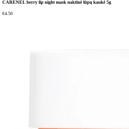
CARENEL berry lip night mask naktinė lūpų kaukė 5g
€
4.50