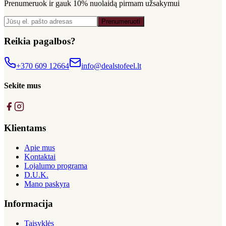
Prenumeruok ir gauk
10% nuolaidą
pirmam užsakymui
Prenumeruoti
Reikia pagalbos?
+370 609 12664
info@dealstofeel.lt
Sekite mus
Klientams
Apie mus
Kontaktai
Lojalumo programa
D.U.K.
Mano paskyra
Informacija
Taisyklės