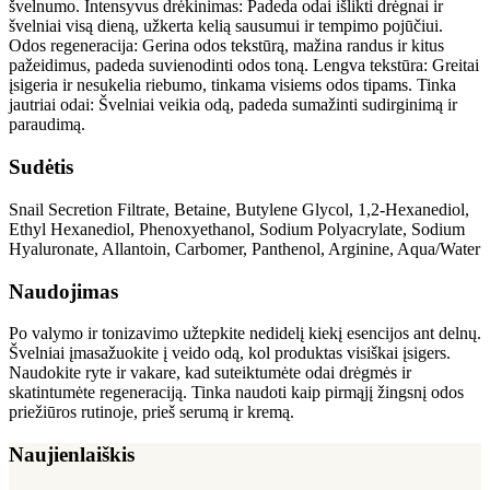
švelnumo. Intensyvus drėkinimas: Padeda odai išlikti drėgnai ir
švelniai visą dieną, užkerta kelią sausumui ir tempimo pojūčiui.
Odos regeneracija: Gerina odos tekstūrą, mažina randus ir kitus
pažeidimus, padeda suvienodinti odos toną. Lengva tekstūra: Greitai
įsigeria ir nesukelia riebumo, tinkama visiems odos tipams. Tinka
jautriai odai: Švelniai veikia odą, padeda sumažinti sudirginimą ir
paraudimą.
Sudėtis
Snail Secretion Filtrate, Betaine, Butylene Glycol, 1,2-Hexanediol,
Ethyl Hexanediol, Phenoxyethanol, Sodium Polyacrylate, Sodium
Hyaluronate, Allantoin, Carbomer, Panthenol, Arginine, Aqua/Water
Naudojimas
Po valymo ir tonizavimo užtepkite nedidelį kiekį esencijos ant delnų.
Švelniai įmasažuokite į veido odą, kol produktas visiškai įsigers.
Naudokite ryte ir vakare, kad suteiktumėte odai drėgmės ir
skatintumėte regeneraciją. Tinka naudoti kaip pirmąjį žingsnį odos
priežiūros rutinoje, prieš serumą ir kremą.
Naujienlaiškis