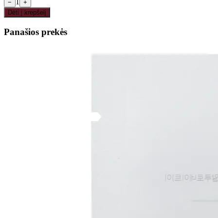
1
−
+
Dėti į krepšelį
Panašios prekės