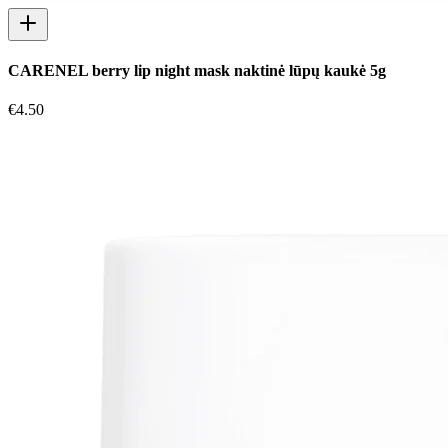
CARENEL berry lip night mask naktinė lūpų kaukė 5g
€
4.50