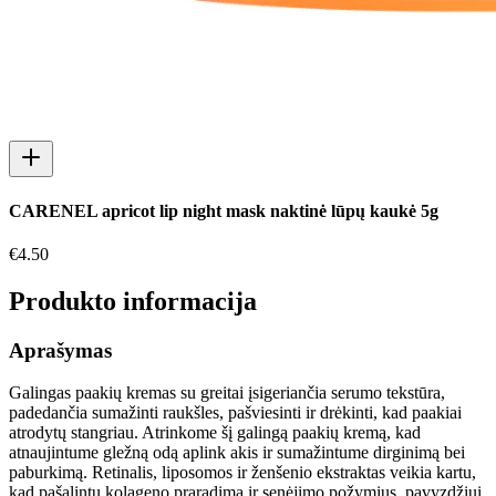
CARENEL apricot lip night mask naktinė lūpų kaukė 5g
€
4.50
Produkto informacija
Aprašymas
Galingas paakių kremas su greitai įsigeriančia serumo tekstūra,
padedančia sumažinti raukšles, pašviesinti ir drėkinti, kad paakiai
atrodytų stangriau. Atrinkome šį galingą paakių kremą, kad
atnaujintume gležną odą aplink akis ir sumažintume dirginimą bei
paburkimą. Retinalis, liposomos ir ženšenio ekstraktas veikia kartu,
kad pašalintų kolageno praradimą ir senėjimo požymius, pavyzdžiui,