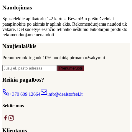
Naudojimas
Spustelėkite aplikatorių 1-2 kartus. Bevardžiu pirštu švelniai
patapšnokite po akimis ir aplink akis. Rekomenduojama naudoti tik
vakare. Dėl sudėtyje esančio retinalio nėštumo laikotarpiu produkto
rekomenduojame nenaudoti.
Naujienlaiškis
Prenumeruok ir gauk
10% nuolaidą
pirmam užsakymui
Prenumeruoti
Reikia pagalbos?
+370 609 12664
info@dealstofeel.lt
Sekite mus
Klientams