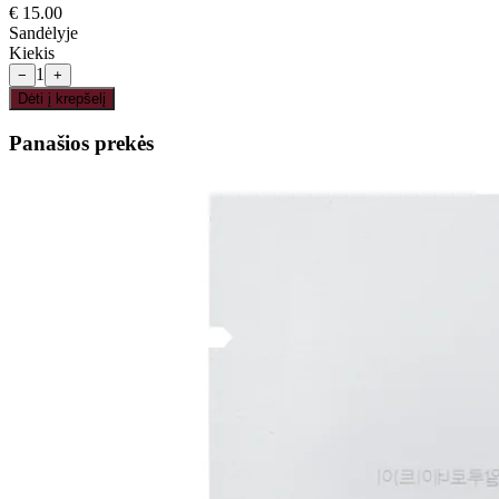
€
15.00
Sandėlyje
Kiekis
1
−
+
Dėti į krepšelį
Panašios prekės