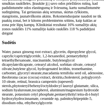
smulkias raukšleles. Įtraukite jį į savo odos priežiūros rutiną, kad
padidintumėte odos elastingumą ir šviesumą, kartu sumažintumėte
sudirginimą. Tai geriausias akių serumas, skirtas ryškioms,
stangrioms, jaunatviškoms akims. Rekomenduojame naudoti ne tik
paakių zonai, bet ir kitoms probleminėms sritims, kaip kaklas ar
zona prie lūpų kampų. Klinikiniai rezultatai 16% sumažėjo akių
zonos raukšlės 11% sumažėjo kaklo raukšlės 118 % padidėjusi
drėgmė
Sudėtis
Water, panax ginseng root extract, glycerin, dipropylene glycol,
caprylic/caprictriglyceride, 1,2-hexanediol, pentaerythrityl
tetraethylhexanoate, niacinamide, butyleneglycol
dicaprylate/dicaprate, cetearyl alcohol, sorbitan olivate, cetearyl
olivate,butylene glycol, hydrogenated lecithin, tromethamine,
carbomer, glyceryl stearate,macadamia ternifolia seed oil, adenosine,
theobroma cacao (cocoa) extract, dextrin,cholesterol, polyglyceryl-
10 oleate, retinal, brassica campestris (rapeseed)
sterols,phytosteryl/behenyl/octyldodecyl lauroyl glutamate, silica,
sodium hyaluronate,tocopherol, aluminum/magnesium hydroxide
stearate, potassium cetyl phosphate,pentaerythrityl tetra-di-t-butyl
hydroxyhydrocinnamate, ceramide np, palmitoyltripeptide-5,
disodium edta, ethylhexylglycerin