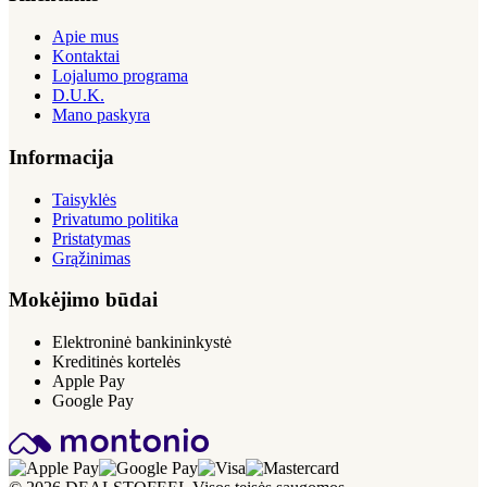
Apie mus
Kontaktai
Lojalumo programa
D.U.K.
Mano paskyra
Informacija
Taisyklės
Privatumo politika
Pristatymas
Grąžinimas
Mokėjimo būdai
Elektroninė bankininkystė
Kreditinės kortelės
Apple Pay
Google Pay