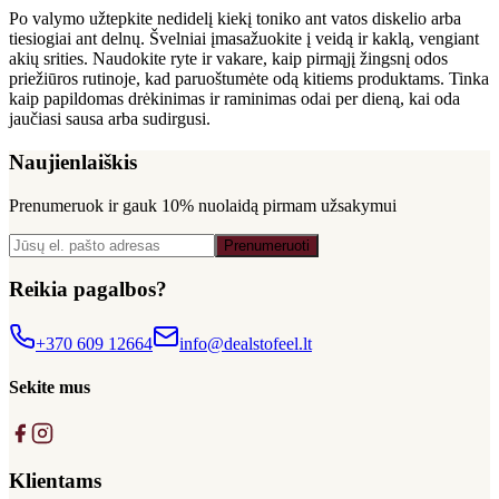
Po valymo užtepkite nedidelį kiekį toniko ant vatos diskelio arba
tiesiogiai ant delnų. Švelniai įmasažuokite į veidą ir kaklą, vengiant
akių srities. Naudokite ryte ir vakare, kaip pirmąjį žingsnį odos
priežiūros rutinoje, kad paruoštumėte odą kitiems produktams. Tinka
kaip papildomas drėkinimas ir raminimas odai per dieną, kai oda
jaučiasi sausa arba sudirgusi.
Naujienlaiškis
Prenumeruok ir gauk
10% nuolaidą
pirmam užsakymui
Prenumeruoti
Reikia pagalbos?
+370 609 12664
info@dealstofeel.lt
Sekite mus
Klientams