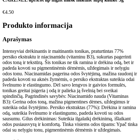
€
4.50
Produkto informacija
Aprašymas
Intensyviai drėkinantis ir maitinantis tonikas, praturtintas 77%
persiko ekstraktu ir niacinamidu (vitaminu B3), sukurtas pagerinti
odos toną ir tekstūrą. Šis tonikas ne tik ramina ir drėkina odą, bet ir
padeda kovoti su pigmentinėmis dėmėmis, uždegimais ir nelygiu
odos tonu. Niacinamidas pagerina odos švytėjimą, mažina raudonį ir
padeda kovoti su aknės žymėmis, o persiko ekstraktas suteikia odai
švelnumo ir elastingumo. Dėl savo lengvos ir gaivios formulės,
tonikas greitai įsigeria į odą ir palieka ją švelnią bei sveikai
spindinčią. Pagrindinės savybės: Niacinamido nauda (Vitaminas
B3): Gerina odos toną, mažina pigmentines dėmes, uždegimus ir
suteikia odai švytėjimo. Persiko ekstraktas (77%): Drėkina ir ramina
odą, suteikia švelnumo ir elastingumo, padeda kovoti su odos
sausumu. Gilus drėkinimas: Suteikia ilgalaikį drėkinimą, išlaikant
odos pusiausvyrą ir komfortą. Tinka visiems odos tipams: Ypač tinka
odai su nelygiu tonu, pigmentinėmis dėmėmis ir uždegimais.