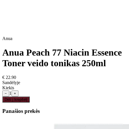
Anua
Anua Peach 77 Niacin Essence
Toner veido tonikas 250ml
€
22.90
Sandėlyje
Kiekis
1
−
+
Dėti į krepšelį
Panašios prekės