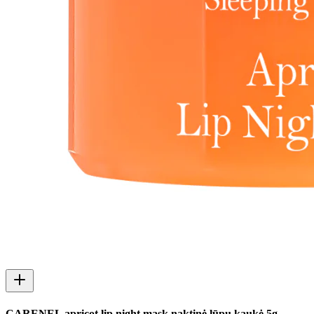
CARENEL apricot lip night mask naktinė lūpų kaukė 5g