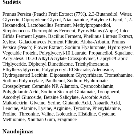
Sudėtis
Prunus Persica (Peach) Fruit Extract (77%), 2,3-Butanediol, Water,
Glycerin, Dipropylene Glycol, Niacinamide, Butylene Glycol, 1,2-
Hexanediol, Lactobacillus Ferment, Methylpropanediol,
Streptococcus Thermophilus Ferment, Pyrus Malus (Apple) Juice,
Bifida Ferment Lysate, Bacillus Ferment, Phellinus Linteus Extract,
Xylose, Galactomyces Ferment Filtrate, Alpha-Arbutin, Prunus
Persica (Peach) Flower Extract, Sodium Hyaluronate, Hydrolyzed
Vegetable Protein, Polyglyceryl-10 Laurate, Propanediol, Squalane,
Acrylates/C10-30 Alkyl Acrylate Crosspolymer, Caprylic/Capric
Triglyceride, Diphenyl Dimethicone, Triethylhexanoin,
Ethylhexylglycerin, Polyglyceryl-10 Stearate, Adenosine,
Hydrogenated Lecithin, Dipotassium Glycyrrhizate, Tromethamine,
Sodium Polyacrylate, Panthenol, Sodium Hyaluronate
Crosspolymer, Ceramide NP, Allantoin, Cyanocobalamin,
Polyglutamic Acid, Sodium Stearoyl Glutamate, Tocopherol,
Ascorbyl Glucoside, Betaine Salicylate, Ascorbic Acid,
Maltodextrin, Glycine, Serine, Glutamic Acid, Aspartic Acid,
Leucine, Alanine, Lysine, Arginine, Tyrosine, Phenylalanine,
Proline, Threonine, Valine, Isoleucine, Histidine, Cysteine,
Methionine, Xanthan Gum, Fragrance
Naudojimas