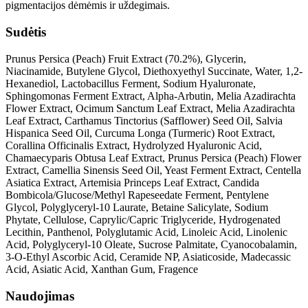
pigmentacijos dėmėmis ir uždegimais.
Sudėtis
Prunus Persica (Peach) Fruit Extract (70.2%), Glycerin,
Niacinamide, Butylene Glycol, Diethoxyethyl Succinate, Water, 1,2-
Hexanediol, Lactobacillus Ferment, Sodium Hyaluronate,
Sphingomonas Ferment Extract, Alpha-Arbutin, Melia Azadirachta
Flower Extract, Ocimum Sanctum Leaf Extract, Melia Azadirachta
Leaf Extract, Carthamus Tinctorius (Safflower) Seed Oil, Salvia
Hispanica Seed Oil, Curcuma Longa (Turmeric) Root Extract,
Corallina Officinalis Extract, Hydrolyzed Hyaluronic Acid,
Chamaecyparis Obtusa Leaf Extract, Prunus Persica (Peach) Flower
Extract, Camellia Sinensis Seed Oil, Yeast Ferment Extract, Centella
Asiatica Extract, Artemisia Princeps Leaf Extract, Candida
Bombicola/Glucose/Methyl Rapeseedate Ferment, Pentylene
Glycol, Polyglyceryl-10 Laurate, Betaine Salicylate, Sodium
Phytate, Cellulose, Caprylic/Capric Triglyceride, Hydrogenated
Lecithin, Panthenol, Polyglutamic Acid, Linoleic Acid, Linolenic
Acid, Polyglyceryl-10 Oleate, Sucrose Palmitate, Cyanocobalamin,
3-O-Ethyl Ascorbic Acid, Ceramide NP, Asiaticoside, Madecassic
Acid, Asiatic Acid, Xanthan Gum, Fragence
Naudojimas