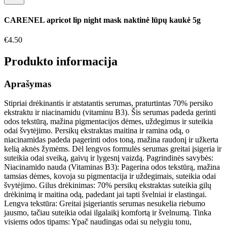
CARENEL apricot lip night mask naktinė lūpų kaukė 5g
€
4.50
Produkto informacija
Aprašymas
Stipriai drėkinantis ir atstatantis serumas, praturtintas 70% persiko
ekstraktu ir niacinamidu (vitaminu B3). Šis serumas padeda gerinti
odos tekstūrą, mažina pigmentacijos dėmes, uždegimus ir suteikia
odai švytėjimo. Persikų ekstraktas maitina ir ramina odą, o
niacinamidas padeda pagerinti odos toną, mažina raudonį ir užkerta
kelią aknės žymėms. Dėl lengvos formulės serumas greitai įsigeria ir
suteikia odai sveiką, gaivų ir lygesnį vaizdą. Pagrindinės savybės:
Niacinamido nauda (Vitaminas B3): Pagerina odos tekstūrą, mažina
tamsias dėmes, kovoja su pigmentacija ir uždegimais, suteikia odai
švytėjimo. Gilus drėkinimas: 70% persikų ekstraktas suteikia gilų
drėkinimą ir maitina odą, padedant jai tapti švelniai ir elastingai.
Lengva tekstūra: Greitai įsigeriantis serumas nesukelia riebumo
jausmo, tačiau suteikia odai ilgalaikį komfortą ir švelnumą. Tinka
visiems odos tipams: Ypač naudingas odai su nelygiu tonu,