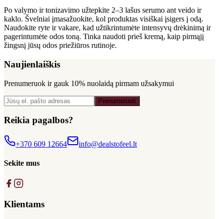
Po valymo ir tonizavimo užtepkite 2–3 lašus serumo ant veido ir
kaklo. Švelniai įmasažuokite, kol produktas visiškai įsigers į odą.
Naudokite ryte ir vakare, kad užtikrintumėte intensyvų drėkinimą ir
pagerintumėte odos toną. Tinka naudoti prieš kremą, kaip pirmąjį
žingsnį jūsų odos priežiūros rutinoje.
Naujienlaiškis
Prenumeruok ir gauk
10% nuolaidą
pirmam užsakymui
Prenumeruoti
Reikia pagalbos?
+370 609 12664
info@dealstofeel.lt
Sekite mus
Klientams