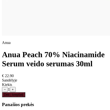
Anua
Anua Peach 70% Niacinamide
Serum veido serumas 30ml
€
22.90
Sandėlyje
Kiekis
1
−
+
Dėti į krepšelį
Panašios prekės