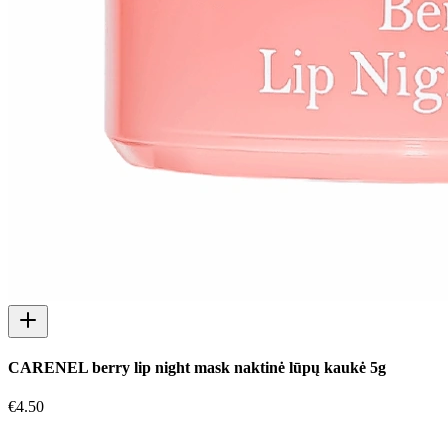
CARENEL berry lip night mask naktinė lūpų kaukė 5g
€
4.50