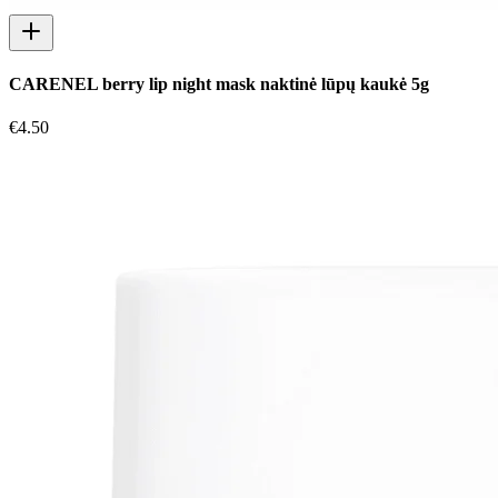
CARENEL berry lip night mask naktinė lūpų kaukė 5g
€
4.50