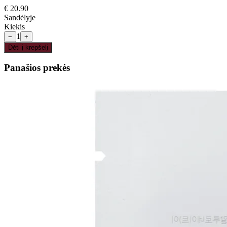
€
20.90
Sandėlyje
Kiekis
1
−
+
Dėti į krepšelį
Panašios prekės