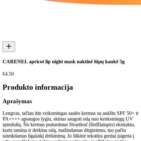
CARENEL apricot lip night mask naktinė lūpų kaukė 5g
€
4.50
Produkto informacija
Aprašymas
Lengvas, tačiau itin veiksmingas saulės kremas su aukštu SPF 50+ ir
PA++++ apsaugos lygiu, skirtas saugoti odą nuo kenksmingų UV
spindulių. Šis kremas praturtintas Heartleaf (širdžialapio) ekstraktu,
kuris ramina ir drėkina odą, mažindamas dirginimus, tuo pačiu
suteikdamas ilgalaikį drėkinimą. Jo šilkinė tekstūra greitai įsigeria į