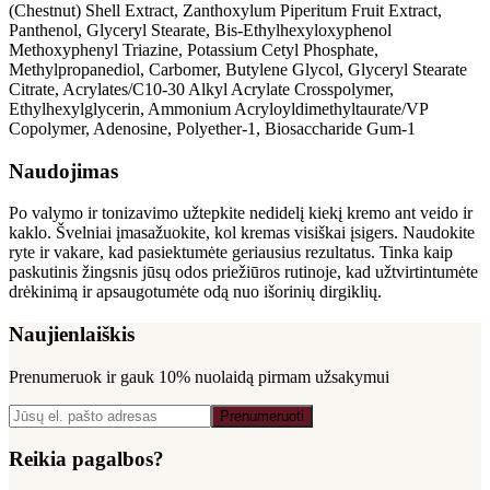
(Chestnut) Shell Extract, Zanthoxylum Piperitum Fruit Extract,
Panthenol, Glyceryl Stearate, Bis-Ethylhexyloxyphenol
Methoxyphenyl Triazine, Potassium Cetyl Phosphate,
Methylpropanediol, Carbomer, Butylene Glycol, Glyceryl Stearate
Citrate, Acrylates/C10-30 Alkyl Acrylate Crosspolymer,
Ethylhexylglycerin, Ammonium Acryloyldimethyltaurate/VP
Copolymer, Adenosine, Polyether-1, Biosaccharide Gum-1
Naudojimas
Po valymo ir tonizavimo užtepkite nedidelį kiekį kremo ant veido ir
kaklo. Švelniai įmasažuokite, kol kremas visiškai įsigers. Naudokite
ryte ir vakare, kad pasiektumėte geriausius rezultatus. Tinka kaip
paskutinis žingsnis jūsų odos priežiūros rutinoje, kad užtvirtintumėte
drėkinimą ir apsaugotumėte odą nuo išorinių dirgiklių.
Naujienlaiškis
Prenumeruok ir gauk
10% nuolaidą
pirmam užsakymui
Prenumeruoti
Reikia pagalbos?