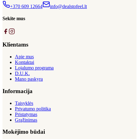
+370 609 12664
info@dealstofeel.lt
Sekite mus
Klientams
Apie mus
Kontaktai
Lojalumo programa
D.U.K.
Mano paskyra
Informacija
Taisyklės
Privatumo politika
Pristatymas
Grąžinimas
Mokėjimo būdai