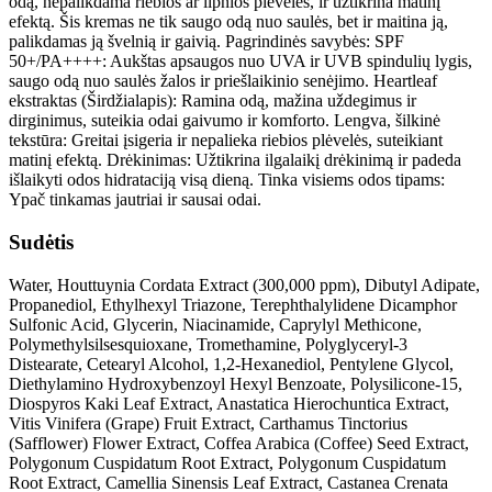
odą, nepalikdama riebios ar lipnios plėvelės, ir užtikrina matinį
efektą. Šis kremas ne tik saugo odą nuo saulės, bet ir maitina ją,
palikdamas ją švelnią ir gaivią. Pagrindinės savybės: SPF
50+/PA++++: Aukštas apsaugos nuo UVA ir UVB spindulių lygis,
saugo odą nuo saulės žalos ir priešlaikinio senėjimo. Heartleaf
ekstraktas (Širdžialapis): Ramina odą, mažina uždegimus ir
dirginimus, suteikia odai gaivumo ir komforto. Lengva, šilkinė
tekstūra: Greitai įsigeria ir nepalieka riebios plėvelės, suteikiant
matinį efektą. Drėkinimas: Užtikrina ilgalaikį drėkinimą ir padeda
išlaikyti odos hidrataciją visą dieną. Tinka visiems odos tipams:
Ypač tinkamas jautriai ir sausai odai.
Sudėtis
Water, Houttuynia Cordata Extract (300,000 ppm), Dibutyl Adipate,
Propanediol, Ethylhexyl Triazone, Terephthalylidene Dicamphor
Sulfonic Acid, Glycerin, Niacinamide, Caprylyl Methicone,
Polymethylsilsesquioxane, Tromethamine, Polyglyceryl-3
Distearate, Cetearyl Alcohol, 1,2-Hexanediol, Pentylene Glycol,
Diethylamino Hydroxybenzoyl Hexyl Benzoate, Polysilicone-15,
Diospyros Kaki Leaf Extract, Anastatica Hierochuntica Extract,
Vitis Vinifera (Grape) Fruit Extract, Carthamus Tinctorius
(Safflower) Flower Extract, Coffea Arabica (Coffee) Seed Extract,
Polygonum Cuspidatum Root Extract, Polygonum Cuspidatum
Root Extract, Camellia Sinensis Leaf Extract, Castanea Crenata